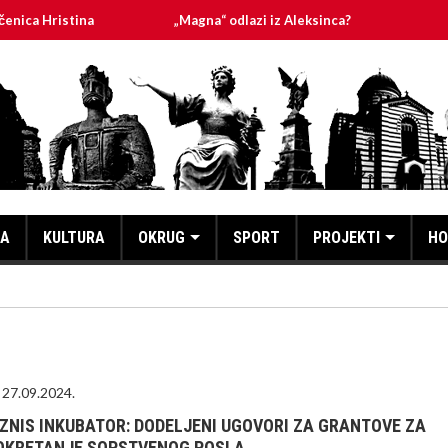
ca Hristina
„Magna“ odlazi iz Aleksinca?
PLANI
KA
KULTURA
OKRUG
SPORT
PROJEKTI
HO
27.09.2024.
IZNIS INKUBATOR: DODELJENI UGOVORI ZA GRANTOVE ZA
OKRETANJE SOPSTVENOG POSLA