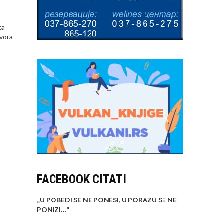
ka
ovora
FACEBOOK CITATI
„U POBEDI SE NE PONESI, U PORAZU SE NE
PONIZI…
“