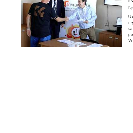
By
U 
or
sa
po
Vr