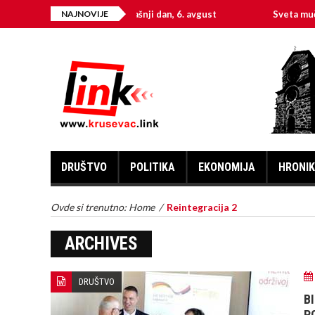
NAJNOVIJE
Na današnji dan, 6. avgust
Sveta mučeni
DRUŠTVO
POLITIKA
EKONOMIJA
HRONI
Ovde si trenutno:
Home
/
Reintegracija 2
ARCHIVES
DRUŠTVO
B
P