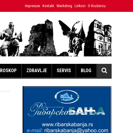
RANA ISKLJUČENJA ELEKTRIČNE ENERGIJE ZA 06.08.2026.
Impresum
Kontakt
Marketing
Linkovi
O Kruševcu
ROSKOP
ZDRAVLJE
SERVIS
BLOG