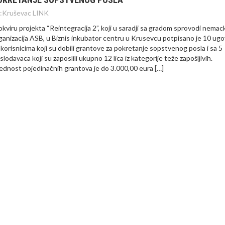
:
Kruševac LINK
okviru projekta “Reintegracija 2”, koji u saradji sa gradom sprovodi nemac
ganizacija ASB, u Biznis inkubator centru u Krusevcu potpisano je 10 ug
 korisnicima koji su dobili grantove za pokretanje sopstvenog posla i sa 5
slodavaca koji su zaposlili ukupno 12 lica iz kategorije teže zapošljivih.
ednost pojedinačnih grantova je do 3.000,00 eura […]