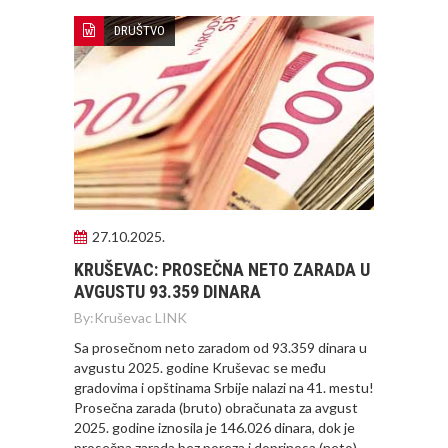
DRUŠTVO
27.10.2025.
KRUŠEVAC: PROSEČNA NETO ZARADA U
AVGUSTU 93.359 DINARA
By:
Kruševac LINK
Sa prosečnom neto zaradom od 93.359 dinara u
avgustu 2025. godine Kruševac se među
gradovima i opštinama Srbije nalazi na 41. mestu!
Prosečna zarada (bruto) obračunata za avgust
2025. godine iznosila je 146.026 dinara, dok je
prosečna zarada bez poreza i doprinosa (neto)