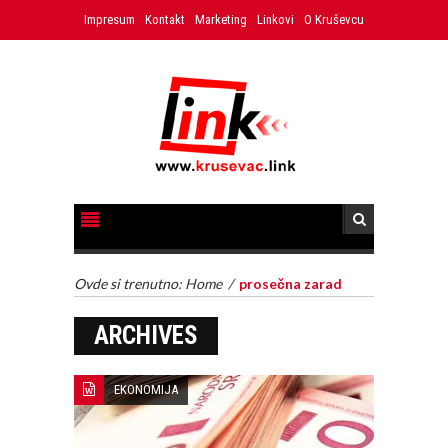
Impresum
Kontakt
Marketing
Linkovi
O Kruševcu
Ovde si trenutno:
Home
/
prosečna zarad
ARCHIVES
EKONOMIJA