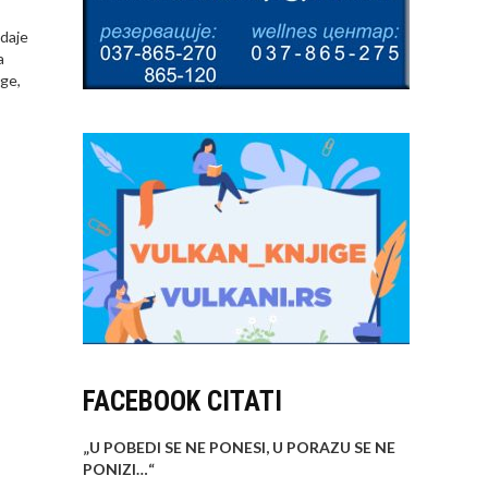
odaje
a
zge,
FACEBOOK CITATI
„U POBEDI SE NE PONESI, U PORAZU SE NE
PONIZI…
“