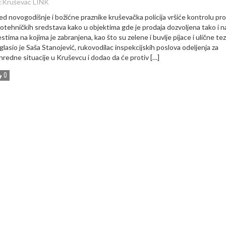
:
Kruševac LINK
ed novogodišnje i božićne praznike kruševačka policija vršiće kontrolu pr
rotehničkih sredstava kako u objektima gde je prodaja dozvoljena tako i n
stima na kojima je zabranjena, kao što su zelene i buvlje pijace i ulične te
glasio je Saša Stanojević, rukovodilac inspekcijskih poslova odeljenja za
nredne situacije u Kruševcu i dodao da će protiv […]
0