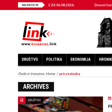
ELEKTRIČNE ENERGIJE ZA 06.08.2026.
NAJNOVIJE
Dnevni horoskop za 
DRUŠTVO
POLITIKA
EKONOMIJA
HRONI
Ovde si trenutno:
Home
/
prirotehnika
ARCHIVES
DRUŠTVO
P