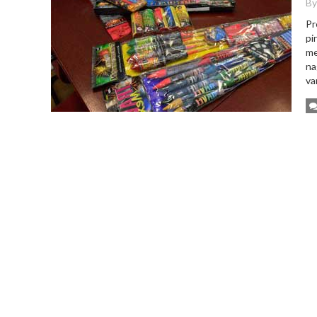
By
Pr
pi
me
na
va