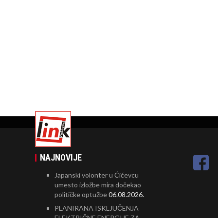
NAJNOVIJE
Japanski volonter u Ćićevcu
umesto izložbe mira dočekao
političke optužbe
06.08.2026.
PLANIRANA ISKLJUČENJA
ELEKTRIČNE ENERGIJE ZA