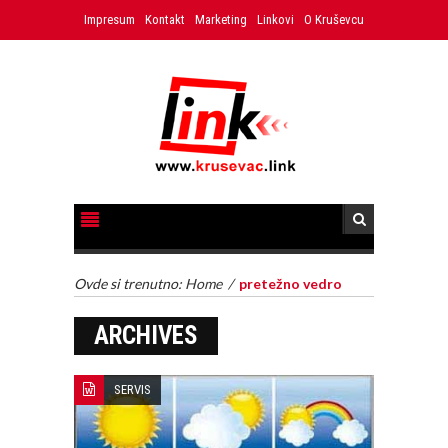
Impresum
Kontakt
Marketing
Linkovi
O Kruševcu
Ovde si trenutno:
Home
/
pretežno vedro
ARCHIVES
SERVIS