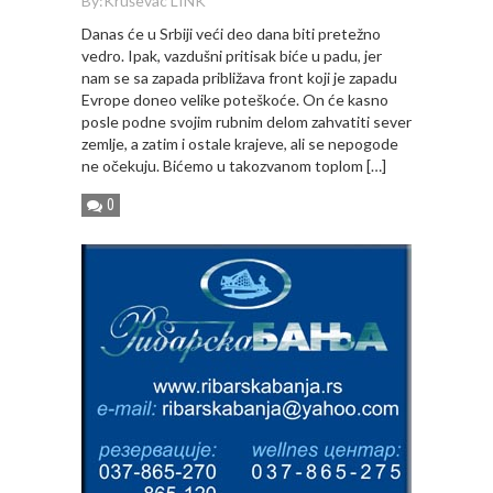
By:
Kruševac LINK
Danas će u Srbiji veći deo dana biti pretežno
vedro. Ipak, vazdušni pritisak biće u padu, jer
nam se sa zapada približava front koji je zapadu
Evrope doneo velike poteškoće. On će kasno
posle podne svojim rubnim delom zahvatiti sever
zemlje, a zatim i ostale krajeve, ali se nepogode
ne očekuju. Bićemo u takozvanom toplom […]
0