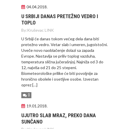
04.04.2018.
U SRBIJI DANAS PRETEŽNO VEDRO I
TOPLO
By:
Kruševac LINK
U Srbiji će danas tokom većeg dela dana biti
pretežno vedro. Vetar slab i umeren, jugoistočni.
Uveče novo naoblačenje dolazi sa zapada
Evrope. Nastavlja se priliv toplog vazduha,
temperatura slična jučerašnjoj. Najniža od 3 do
12, najviša od 21 do 25 stepeni.
Biometeorološke prilike će biti povolјnije za
hronično obolele i osetlјive osobe. Izvestan
oprez […]
0
19.01.2018.
UJUTRO SLAB MRAZ, PREKO DANA
SUNČANO