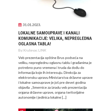
31.01.2023.
LOKALNE SAMOUPRAVE I KANALI
KOMUNIKACIJE: VELIKA, NEPREGLEDNA
OGLASNA TABLA!
By:
Kruševac LINK
Veb prezentacija opštine Brus podseća na
veliku, nepreglednu oglasnu tablu i građanima je
potrebno puno vremena i truda da dođu do
informacija koje ih interesuju. Direkcija za
elektronsku upravu Ministarstva državne uprave
i lokalne samouprave je još pre devet godina
objavila „Smernice za izradu veb prezentacija
organa državne uprave, organa teritorijalne
autonomije i jedinica lokalne […]