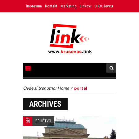
Impresum
Kontakt
Marketing
Linkovi
O Kruševcu
Ovde si trenutno:
Home
/
portal
ARCHIVES
DRUŠTVO