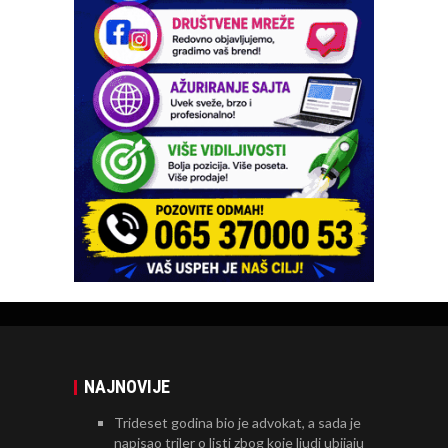
NAJNOVIJE
Trideset godina bio je advokat, a sada je
napisao triler o listi zbog koje ljudi ubijaju