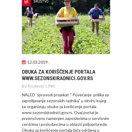
DRUŠTVO
12.03.2019.
OBUKA ZA KORIŠĆENJE PORTALA
WWW.SEZONSKIRADNICI.GOV.RS
By:
Kruševac LINK
NALED sprovodi projekat “ Povećanje prilika za
zapošljavanje sezonskih radnika” u okviru kojeg
se organizuju obuke za korišćenje portala
www.sezonskiradnici.gov.rs. Ovaj portal je
prvenstveno namenjen zaposlenima u servisnim
centrima i poslodavcima u oblasti poljoprivrede.
Obuka za korišćenje portala biće održana u