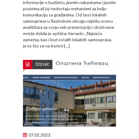
informacije o budžetu, javnim nabavkama i javnim
pozivima ali joj nedostaju mehanizmi za bolju
komunikaciju sa građanima. Od šest lokalnih
samouprava u Rasinskom okrugu najvišu ocenu
analitičara za svoju veb prezentaciju i društvene
mreže dobila je opština Varvarin. „Najveća
zamerka, kao i kod ostalih lokalnih samouprava,
je to što se ne koristi […]
ĆIĆEVAC
07.02.2023.