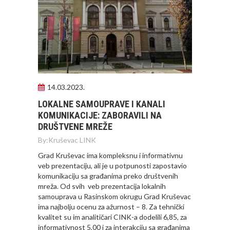
14.03.2023.
LOKALNE SAMOUPRAVE I KANALI
KOMUNIKACIJE: ZABORAVILI NA
DRUŠTVENE MREŽE
By:
Kruševac LINK
Grad Kruševac ima kompleksnu i informativnu
veb prezentaciju, ali je u potpunosti zapostavio
komunikaciju sa građanima preko društvenih
mreža. Od svih veb prezentacija lokalnih
samouprava u Rasinskom okrugu Grad Kruševac
ima najbolju ocenu za ažurnost – 8. Za tehnički
kvalitet su im analitičari CINK-a dodelili 6,85, za
informativnost 5,00 i za interakciju sa građanima