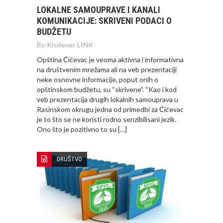
LOKALNE SAMOUPRAVE I KANALI
KOMUNIKACIJE: SKRIVENI PODACI O
BUDŽETU
By:
Kruševac LINK
Opština Ćićevac je veoma aktivna i informativna
na društvenim mrežama ali na veb prezentaciji
neke osnovne informacije, poput onih o
opštinskom budžetu, su “skrivene”. “Kao i kod
veb prezentacija drugih lokalnih samouprava u
Rasinskom okrugu jedna od primedbi za Ćićevac
je to što se ne koristi rodno senzibilisani jezik.
Ono što je pozitivno to su […]
DRUŠTVO