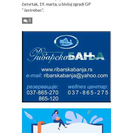
četvrtak, 19. marta, u bivšoj zgradi GP
“Jastrebac”.
0