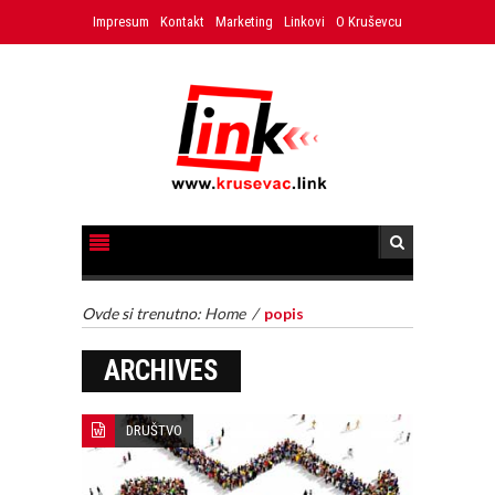
Impresum
Kontakt
Marketing
Linkovi
O Kruševcu
Ovde si trenutno:
Home
/
popis
ARCHIVES
DRUŠTVO