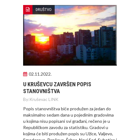
DRUŠTVO
02.11.2022.
U KRUŠEVCU ZAVRŠEN POPIS
STANOVNIŠTVA
By:
Kruševac LINK
Popis stanovništva biće produžen za jedan do
maksimalno sedam dana u pojedinim gradovima
u kojima nisu popisani svi građani, rečeno je u
Republičkom zavodu za statistiku. Gradovi u
kojima će biti produžen popis su Užice, Valjevo,
Smederevo, Pančevo, Šabac, Novi Sad, Subotica i