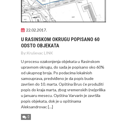
22.02.2017.
U RASINSKOM OKRUGU POPISANO 60
ODSTO OBJEKATA
By:
Kruševac LINK
U procesu ozakonjenja objekata u Rasinskom
upravnom okrugu, do sada je popisano oko 60%
od ukupnog broja. Po podacima lokalnioh
samouprava, predviđeno je da popis bude
završen do 10. marta. Opština Brus će produžiti
popis do kraja marta, zbog vremenskih (ne)prilika
u januaru mesecu. Opština Varvarin je završila
popis objekata, dok je u opštinama
Aleksandrovac […]
0