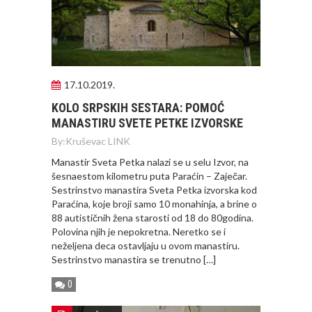
17.10.2019.
KOLO SRPSKIH SESTARA: POMOĆ
MANASTIRU SVETE PETKE IZVORSKE
By:
Kruševac LINK
Manastir Sveta Petka nalazi se u selu Izvor, na
šesnaestom kilometru puta Paraćin – Zaječar.
Sestrinstvo manastira Sveta Petka izvorska kod
Paraćina, koje broji samo 10 monahinja, a brine o
88 autističnih žena starosti od 18 do 80godina.
Polovina njih je nepokretna. Neretko se i
neželjena deca ostavljaju u ovom manastiru.
Sestrinstvo manastira se trenutno […]
0