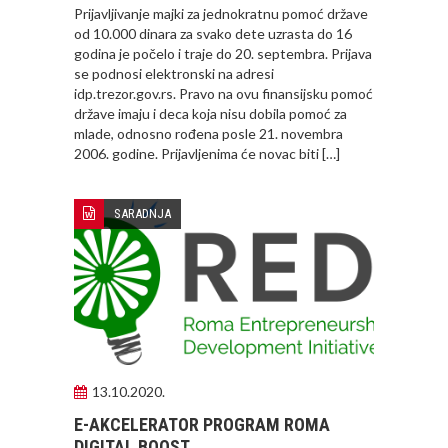
Prijavljivanje majki za jednokratnu pomoć države
od 10.000 dinara za svako dete uzrasta do 16
godina je počelo i traje do 20. septembra. Prijava
se podnosi elektronski na adresi
idp.trezor.gov.rs. Pravo na ovu finansijsku pomoć
države imaju i deca koja nisu dobila pomoć za
mlade, odnosno rođena posle 21. novembra
2006. godine. Prijavljenima će novac biti […]
SARADNJA
13.10.2020.
E-AKCELERATOR PROGRAM ROMA
DIGITAL BOOST