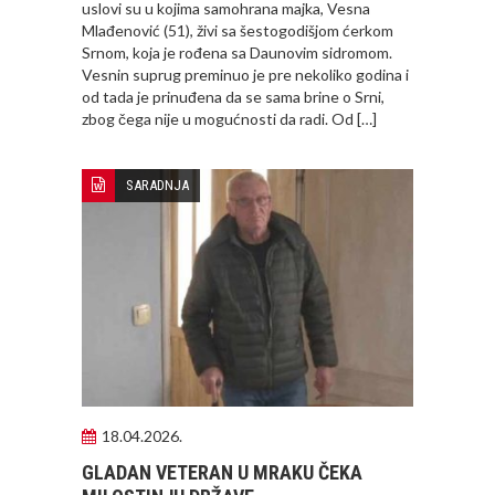
uslovi su u kojima samohrana majka, Vesna
Mlađenović (51), živi sa šestogodišjom ćerkom
Srnom, koja je rođena sa Daunovim sidromom.
Vesnin suprug preminuo je pre nekoliko godina i
od tada je prinuđena da se sama brine o Srni,
zbog čega nije u mogućnosti da radi. Od […]
SARADNJA
18.04.2026.
GLADAN VETERAN U MRAKU ČEKA