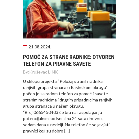
21.08.2024.
POMOĆ ZA STRANE RADNIKE: OTVOREN
TELEFON ZA PRAVNE SAVETE
By:
Kruševac LINK
U sklopu projekta “Položaj stranih radnika i
ranjivih grupa stranaca u Rasinskom okrugu”
počeo je sa radom telefon za pomoć i savete
stranim radnicima i drugim pripadnicima ranjivih
grupa stranaca u našem okrugu.
“Broj 0665450403 će biti na raspolaganju
potencijalnim korisnicima 24 sata dnevno,
sedam dana u nedelji. Na telefon će se javljati
pravnici koji su dobro […]