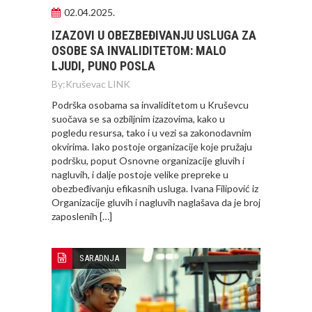
02.04.2025.
IZAZOVI U OBEZBEĐIVANJU USLUGA ZA
OSOBE SA INVALIDITETOM: MALO
LJUDI, PUNO POSLA
By:
Kruševac LINK
Podrška osobama sa invaliditetom u Kruševcu
suočava se sa ozbiljnim izazovima, kako u
pogledu resursa, tako i u vezi sa zakonodavnim
okvirima. Iako postoje organizacije koje pružaju
podršku, poput Osnovne organizacije gluvih i
nagluvih, i dalje postoje velike prepreke u
obezbeđivanju efikasnih usluga. Ivana Filipović iz
Organizacije gluvih i nagluvih naglašava da je broj
zaposlenih […]
SARADNJA