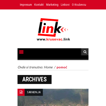
Impresum
Kontakt
Marketing
Linkovi
O Kruševcu
Ovde si trenutno:
Home
/
pomoć
ARCHIVES
SARADNJA