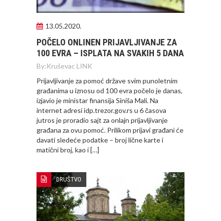
13.05.2020.
POČELO ONLINEN PRIJAVLJIVANJE ZA
100 EVRA – ISPLATA NA SVAKIH 5 DANA
By:
Kruševac LINK
Prijavljivanje za pomoć države svim punoletnim
građanima u iznosu od 100 evra počelo je danas,
izjavio je ministar finansija Siniša Mali. Na
internet adresi idp.trezor.gov.rs u 6 časova
jutros je proradio sajt za onlajn prijavljivanje
građana za ovu pomoć. Prilikom prijavi građani će
davati sledeće podatke – broj lične karte i
matični broj, kao i […]
DRUŠTVO