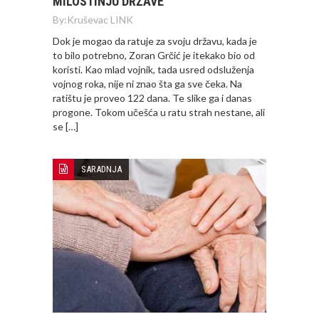
MILOSTINJU DRŽAVE
By:
Kruševac LINK
Dok je mogao da ratuje za svoju državu, kada je
to bilo potrebno, Zoran Grčić je itekako bio od
koristi. Kao mlad vojnik, tada usred odsluženja
vojnog roka, nije ni znao šta ga sve čeka. Na
ratištu je proveo 122 dana. Te slike ga i danas
progone. Tokom učešća u ratu strah nestane, ali
se […]
SARADNJA