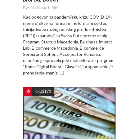
By:
Kruševac LINK
Kao odgovor na pandemijsku krizu COVID-19 i
njene efekte na formalni i neformalni sektor,
Inicijativa za razvoj romskog preduzetništva
(REDI) u saradnji sa Swiss Entrepreneurship
Program, Startup Macedonia, Business Impact
Lab, E-commerce Macedonia, E-commerce
Serbia and Spheric Accelerator Romania,
uspešno je sprovela prvi e-akcelerator program
“Roma Digital Boost”. Glavni cilj programa bio je
prenošenje znanja […]
DRUŠTVO