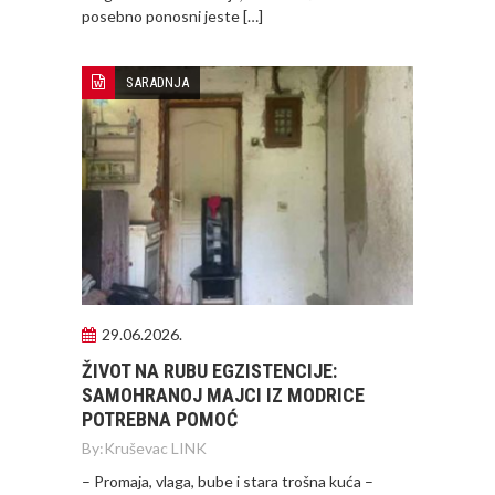
posebno ponosni jeste […]
SARADNJA
29.06.2026.
ŽIVOT NA RUBU EGZISTENCIJE:
SAMOHRANOJ MAJCI IZ MODRICE
POTREBNA POMOĆ
By:
Kruševac LINK
– Promaja, vlaga, bube i stara trošna kuća –