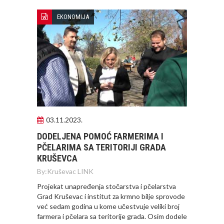
EKONOMIJA
03.11.2023.
DODELJENA POMOĆ FARMERIMA I
PČELARIMA SA TERITORIJI GRADA
КRUŠEVCA
By:
Kruševac LINK
Projekat unapređenja stočarstva i pčelarstva
Grad Kruševac i institut za krmno bilje sprovode
već sedam godina u kome učestvuje veliki broj
farmera i pčelara sa teritorije grada. Osim dodele