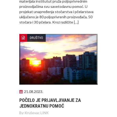
materijala institutut pruža poljoprivrednim
proizvodjačima svu savetodavnu pomoć. U
projekat unapređenja stočarstva i pčelarstava
uključeno je 80 poljoprivrenih proizvođača, 50
stočara i 30 pčelara. Kroz različite […]
DRUŠTVO
21.08.2023.
POČELO JE PRIJAVLJIVANJE ZA
JEDNOKRATNU POMOĆ
By:
Kruševac LINK