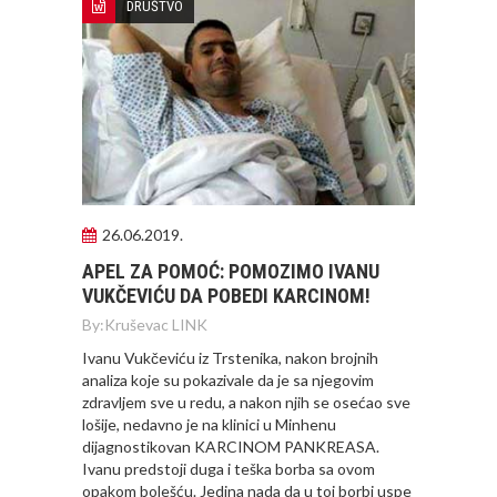
DRUŠTVO
26.06.2019.
APEL ZA POMOĆ: POMOZIMO IVANU
VUKČEVIĆU DA POBEDI KARCINOM!
By:
Kruševac LINK
Ivanu Vukčeviću iz Trstenika, nakon brojnih
analiza koje su pokazivale da je sa njegovim
zdravljem sve u redu, a nakon njih se osećao sve
lošije, nedavno je na klinici u Minhenu
dijagnostikovan KARCINOM PANKREASA.
Ivanu predstoji duga i teška borba sa ovom
opakom bolešću. Jedina nada da u toj borbi uspe