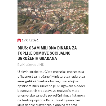
17.07.2026.
BRUS: OSAM MILIONA DINARA ZA
TOPLIJE DOMOVE SOCIJALNO
UGROŽENIH GRAĐANA
By:
Kruševac LINK
U okviru projekta „Čista energija i energetska
efikasnost za građane“ Ministarstva rudarstva
ienergetike i Svetske banke, u saradnji sa
opštinom Brus, uručeno je 43 ugovora o dodeli
bespovratnih sredstava za realizaciju mera
energetske sanacije porodičnih kuća i stanova
na teritoriji opštine Brus. –Realizujemo treći
krug dodele subvencija, a ono na šta smo