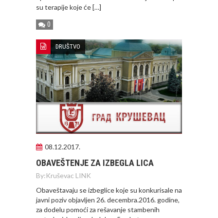
su terapije koje će […]
0
DRUŠTVO
08.12.2017.
OBAVEŠTENJE ZA IZBEGLA LICA
By:
Kruševac LINK
Obaveštavaju se izbeglice koje su konkurisale na
javni poziv objavljen 26. decembra.2016. godine,
za dodelu pomoći za rešavanje stambenih