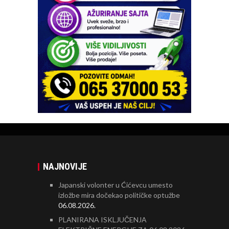
NAJNOVIJE
Japanski volonter u Ćićevcu umesto
izložbe mira dočekao političke optužbe
06.08.2026.
PLANIRANA ISKLJUČENJA