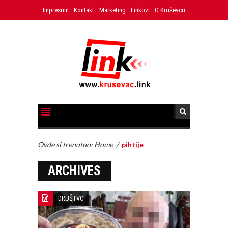
Impresum
Kontakt
Marketing
Linkovi
O Kruševcu
Ovde si trenutno:
Home
/
pihtije
ARCHIVES
DRUŠTVO