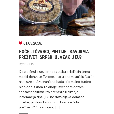
01.08.2018.
HOĆE LI ČVARCI, PIHTIJE I KAVURMA
PREŽIVETI SRPSKI ULAZAK U EU?
By:
LOTIS
Dosta često se, u nedostatku ozbiljnijih tema,
mediji dohvate Evrope. I to u onom smislu šta će
nam sve biti zabranjeno kada i formalno budeo
njen deo. Onda to oboje izvesnom dozom
senzacionalizma i to preraste u širenje
informacija tipa „EU ne dozvoljava domaće
čvarke, pihtije i kavurmu – kako će Srbi
preživeti?“ Stvari, ipak, […]