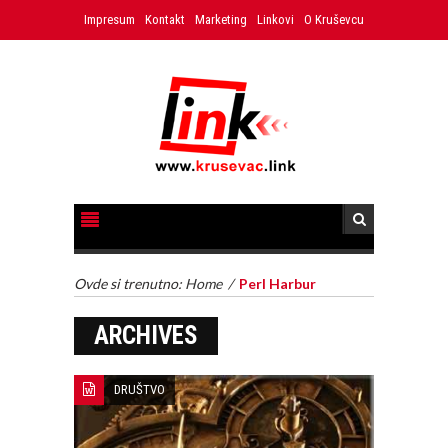
Impresum
Kontakt
Marketing
Linkovi
O Kruševcu
Ovde si trenutno:
Home
/
Perl Harbur
ARCHIVES
DRUŠTVO