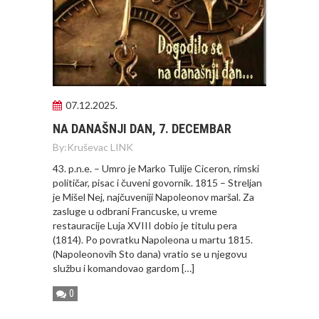
07.12.2025.
NA DANAŠNJI DAN, 7. DECEMBAR
By:
Kruševac LINK
43. p.n.e. – Umro je Marko Tulije Ciceron, rimski
političar, pisac i čuveni govornik. 1815 – Streljan
je Mišel Nej, najčuveniji Napoleonov maršal. Za
zasluge u odbrani Francuske, u vreme
restauracije Luja XVIII dobio je titulu pera
(1814). Po povratku Napoleona u martu 1815.
(Napoleonovih Sto dana) vratio se u njegovu
službu i komandovao gardom […]
0