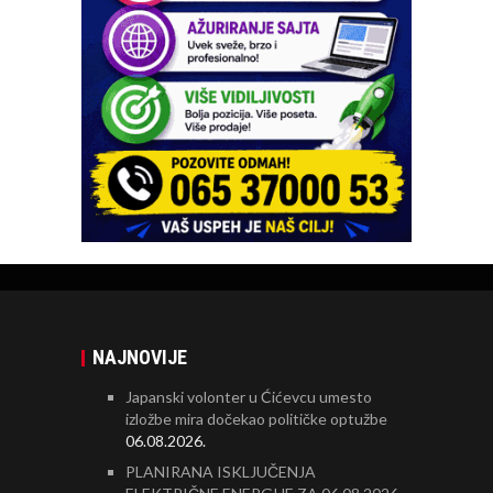
NAJNOVIJE
Japanski volonter u Ćićevcu umesto
izložbe mira dočekao političke optužbe
06.08.2026.
PLANIRANA ISKLJUČENJA