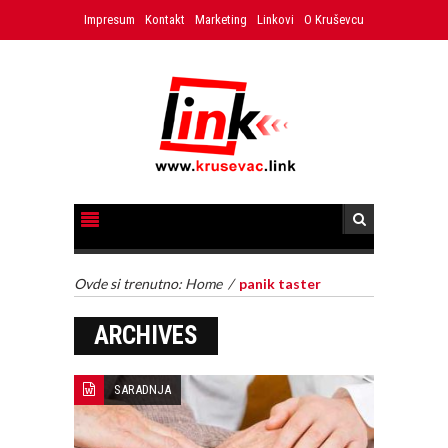
Impresum
Kontakt
Marketing
Linkovi
O Kruševcu
Ovde si trenutno:
Home
/
panik taster
ARCHIVES
SARADNJA