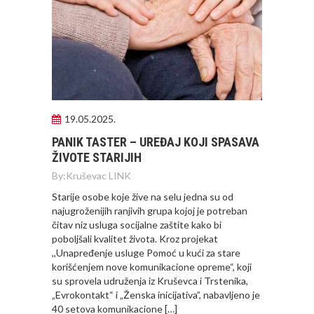
19.05.2025.
PANIK TASTER – UREĐAJ KOJI SPASAVA
ŽIVOTE STARIJIH
By:
Kruševac LINK
Starije osobe koje žive na selu jedna su od
najugroženijih ranjivih grupa kojoj je potreban
čitav niz usluga socijalne zaštite kako bi
poboljšali kvalitet života. Kroz projekat
,,Unapređenje usluge Pomoć u kući za stare
korišćenjem nove komunikacione opreme“, koji
su sprovela udruženja iz Kruševca i Trstenika,
„Evrokontakt“ i „Ženska inicijativa”, nabavljeno je
40 setova komunikacione […]