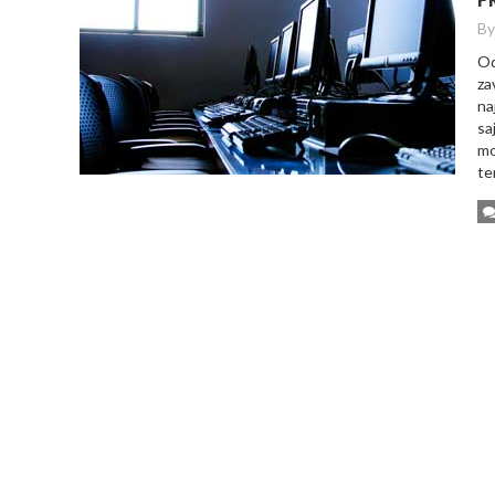
By
Od
za
na
sa
mo
te