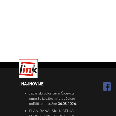
NAJNOVIJE
Japanski volonter u Ćićevcu
umesto izložbe mira dočekao
političke optužbe
06.08.2026.
PLANIRANA ISKLJUČENJA
ELEKTRIČNE ENERGIJE ZA