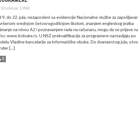
:
Kruševac LINK
 9. do 22. jula, nezaposleni sa evidencije Nacionalne službe za zapošljavan
vršenom srednjom četvorogodišnjom školom, znanjem engleskog jezika
jmanje na nivou A2 i poznavanjem rada na računaru, mogu da se prijave n
jtu: www.itobuke.rs. U NSZ prekvalifikacije za programere nastavljaju po
delu Vladine kancelarije za informatičke obuke. Do dvanaestog jula, otvo
nder […]
0