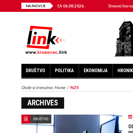
EKTRIČNE ENERGIJE ZA 06.08.2026.
NAJNOVIJE
Dnevni horoskop za 6.
DRUŠTVO
POLITIKA
EKONOMIJA
HRONI
Ovde si trenutno:
Home
/
NZS
ARCHIVES
DRUŠTVO
O
P