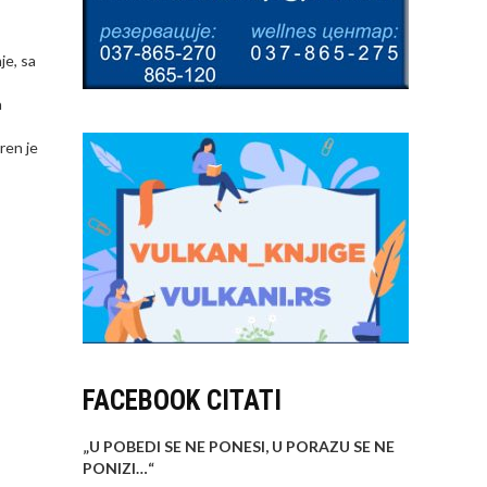
je, sa
a
ren je
FACEBOOK CITATI
„U POBEDI SE NE PONESI, U PORAZU SE NE
PONIZI…
“