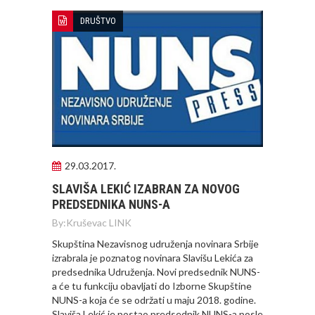
DRUŠTVO
29.03.2017.
SLAVIŠA LEKIĆ IZABRAN ZA NOVOG
PREDSEDNIKA NUNS-A
By:
Kruševac LINK
Skupština Nezavisnog udruženja novinara Srbije
izrabrala je poznatog novinara Slavišu Lekića za
predsednika Udruženja. Novi predsednik NUNS-
a će tu funkciju obavljati do Izborne Skupštine
NUNS-a koja će se održati u maju 2018. godine.
Slaviša Lekić je postao predsednik NUNS-a posle