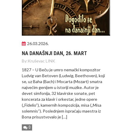
26.03.2026.
NA DANAŠNJI DAN, 26. MART
By:
Kruševac LINK
1827 – U Beču je umro nemački kompozitor
Ludvig van Betoven (Ludwig, Beethoven), koji
se, uz Baha (Bach) i Mocarta (Mozart) smatra
najvećim genijem u istoriji muzike. Autor je
devet simfonija, 32 klavirske sonate, pet
koncerata za klavir i orkestar, jedne opere
(„Fidelio“), kamernih kompozicija, misa („Misa
solemnis“). Poslednjem ispraćaju maestra iz
Bona prisustvovalo je […]
0