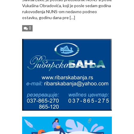
Vukašina Obradovića, koji je posle sedam godina
rukovođenja NUNS-om nedavno podneo
ostavku, godinu dana pre […]
0