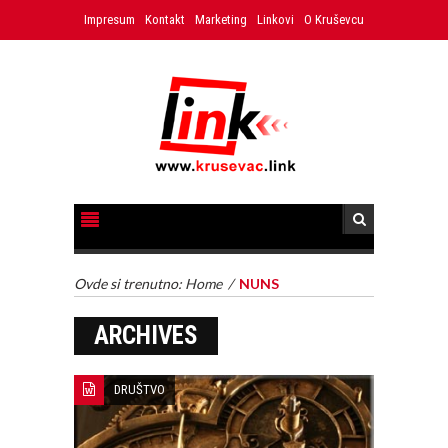
Impresum
Kontakt
Marketing
Linkovi
O Kruševcu
Ovde si trenutno:
Home
/
NUNS
ARCHIVES
DRUŠTVO