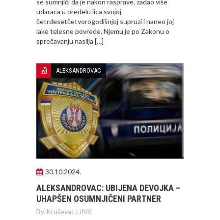
se sumnjiči da je nakon rasprave, zadao više
udaraca u predelu lica svojoj
četrdesetčetvorogodišnjoj supruzi i naneo joj
lake telesne povrede. Njemu je po Zakonu o
sprečavanju nasilja […]
ALEKSANDROVAC
30.10.2024.
ALEKSANDROVAC: UBIJENA DEVOJKA –
UHAPŠEN OSUMNJIČENI PARTNER
By:
Kruševac LINK