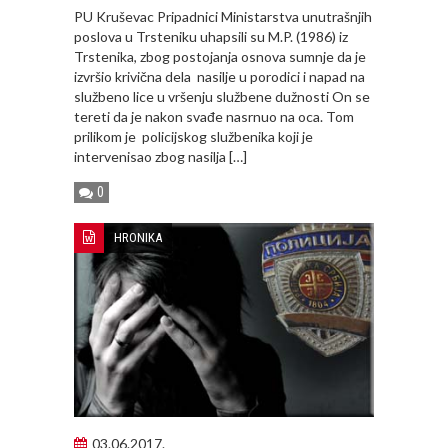
PU Kruševac Pripadnici Ministarstva unutrašnjih
poslova u Trsteniku uhapsili su M.P. (1986) iz
Trstenika, zbog postojanja osnova sumnje da je
izvršio krivična dela nasilje u porodici i napad na
službeno lice u vršenju službene dužnosti On se
tereti da je nakon svađe nasrnuo na oca. Tom
prilikom je policijskog službenika koji je
intervenisao zbog nasilja […]
0
HRONIKA
03.06.2017.