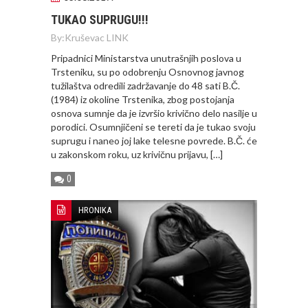
TUKAO SUPRUGU!!!
By:
Kruševac LINK
Pripadnici Ministarstva unutrašnjih poslova u
Trsteniku, su po odobrenju Osnovnog javnog
tužilaštva odredili zadržavanje do 48 sati B.Č.
(1984) iz okoline Trstenika, zbog postojanja
osnova sumnje da je izvršio krivično delo nasilje u
porodici. Osumnjičeni se tereti da je tukao svoju
suprugu i naneo joj lake telesne povrede. B.Č. će
u zakonskom roku, uz krivičnu prijavu, […]
0
HRONIKA