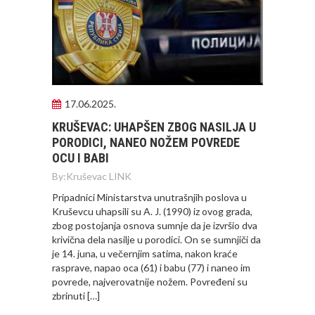
17.06.2025.
KRUŠEVAC: UHAPŠEN ZBOG NASILJA U
PORODICI, NANEO NOŽEM POVREDE
OCU I BABI
By:
Kruševac LINK
Pripadnici Ministarstva unutrašnjih poslova u
Kruševcu uhapsili su A. J. (1990) iz ovog grada,
zbog postojanja osnova sumnje da je izvršio dva
krivična dela nasilje u porodici. On se sumnjiči da
je 14. juna, u večernjim satima, nakon kraće
rasprave, napao oca (61) i babu (77) i naneo im
povrede, najverovatnije nožem. Povređeni su
zbrinuti […]