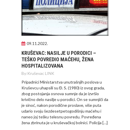
09.11.2022.
KRUŠEVAC: NASILJE U PORODICI –
TEŠKO POVREDIO MAĆEHU, ŽENA
HOSPITALIZOVANA
By:
Kruševac LINK
Pripadnici Ministarstva unutrašnjih poslova u
Kruševcu uhapsili su Đ. S. (1980) iz ovog grada,
zbog postojanja osnova sumnje da je izvršio
krivično delo nasilje u porodici. On se sumnjiči da
je sinoć, nakon porodične proslave, više puta
udario svoju šezdesetpetogodišnju maćehu i
naneo joj tešku telesnu povredu. Povređena
žena zbrinuta je u kruševačkoj bolnici. Policija […]