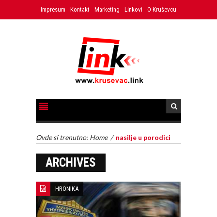
Impresum
Kontakt
Marketing
Linkovi
O Kruševcu
Ovde si trenutno:
Home
/
nasilje u porodici
ARCHIVES
HRONIKA