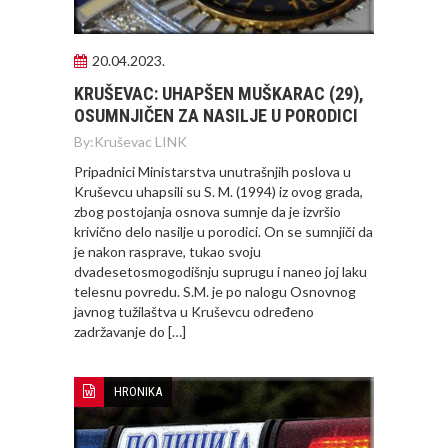
20.04.2023.
KRUŠEVAC: UHAPŠEN MUŠKARAC (29),
OSUMNJIČEN ZA NASILJE U PORODICI
By:
Kruševac LINK
Pripadnici Ministarstva unutrašnjih poslova u
Kruševcu uhapsili su S. M. (1994) iz ovog grada,
zbog postojanja osnova sumnje da je izvršio
krivično delo nasilje u porodici. On se sumnjiči da
je nakon rasprave, tukao svoju
dvadesetosmogodišnju suprugu i naneo joj laku
telesnu povredu. S.M. je po nalogu Osnovnog
javnog tužilaštva u Kruševcu određeno
zadržavanje do […]
HRONIKA