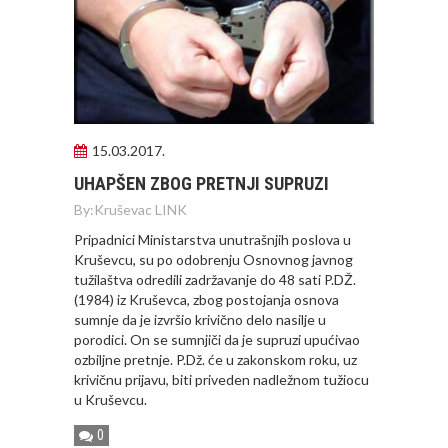
15.03.2017.
UHAPŠEN ZBOG PRETNJI SUPRUZI
By:
Kruševac LINK
Pripadnici Ministarstva unutrašnjih poslova u
Kruševcu, su po odobrenju Osnovnog javnog
tužilaštva odredili zadržavanje do 48 sati P.DŽ.
(1984) iz Kruševca, zbog postojanja osnova
sumnje da je izvršio krivično delo nasilje u
porodici. On se sumnjiči da je supruzi upućivao
ozbiljne pretnje. P.Dž. će u zakonskom roku, uz
krivičnu prijavu, biti priveden nadležnom tužiocu
u Kruševcu.
0