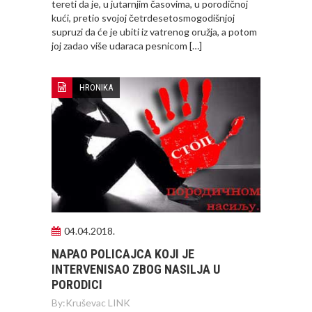
tereti da je, u jutarnjim časovima, u porodičnoj
kući, pretio svojoj četrdesetosmogodišnjoj
supruzi da će je ubiti iz vatrenog oružja, a potom
joj zadao više udaraca pesnicom […]
HRONIKA
04.04.2018.
NAPAO POLICAJCA KOJI JE
INTERVENISAO ZBOG NASILJA U
PORODICI
By:
Kruševac LINK