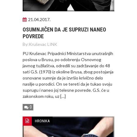
21.04.2017.
OSUMNJIČEN DA JE SUPRUZI NANEO
POVREDE
By:
Kruševac LINK
PU Кruševac Pripadnici Ministarstva unutrašnjih
poslova u Brusu, po odobrenju Osnovnog
javnog tužilaštva, odredili su zadržavanje do 48
sati G.S. (1970) iz okoline Brusa, zbog postojanja
osnovane sumnje da je izvršio krivično delo
nasilje u porodici. On se tereti da je tukao svoju
suprugu i naneo joj telesne povrede. G.S. će u
zakonskom roku, uz […]
0
HRONIKA