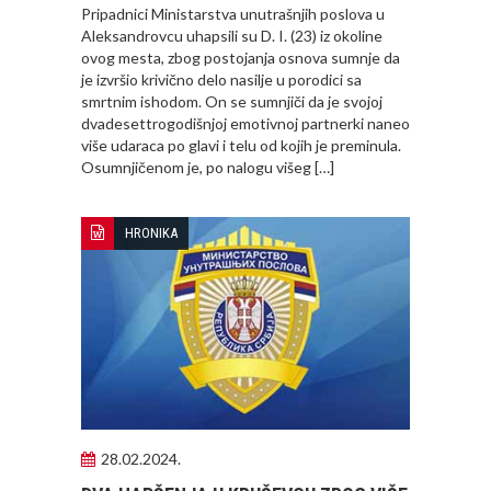
Pripadnici Ministarstva unutrašnjih poslova u
Aleksandrovcu uhapsili su D. I. (23) iz okoline
ovog mesta, zbog postojanja osnova sumnje da
je izvršio krivično delo nasilje u porodici sa
smrtnim ishodom. On se sumnjiči da je svojoj
dvadesettrogodišnjoj emotivnoj partnerki naneo
više udaraca po glavi i telu od kojih je preminula.
Osumnjičenom je, po nalogu višeg […]
HRONIKA
28.02.2024.