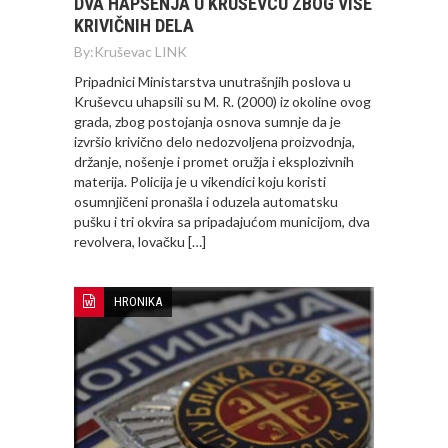
DVA HAPŠENJA U KRUŠEVCU ZBOG VIŠE
KRIVIČNIH DELA
By:
Kruševac LINK
Pripadnici Ministarstva unutrašnjih poslova u
Kruševcu uhapsili su M. R. (2000) iz okoline ovog
grada, zbog postojanja osnova sumnje da je
izvršio krivično delo nedozvoljena proizvodnja,
držanje, nošenje i promet oružja i eksplozivnih
materija. Policija je u vikendici koju koristi
osumnjičeni pronašla i oduzela automatsku
pušku i tri okvira sa pripadajućom municijom, dva
revolvera, lovačku […]
HRONIKA