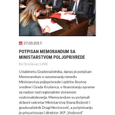
27.03.2017.
POTPISAN MEMORANDUM SA
MINISTARSTVOM POLJOPRIVREDE
By:
Kruševac LINK
U kabinetu Gradonačelnika, danas je potpisan
Memorandum o razumevanju između
Ministarstva poljoprivrede i zaštite životne
sredine i Grada Kruševca, o finansiranju opreme
za nadzor nad regionalnim sistemom
vodosnabdevanja. Memorandum su potpisali
državni sekretar Ministarstva Stana Božović i
gradonačelnik Dragi Nestorović, a potpisivanju
je prisustvovao i direktor JKP „Vodovod“