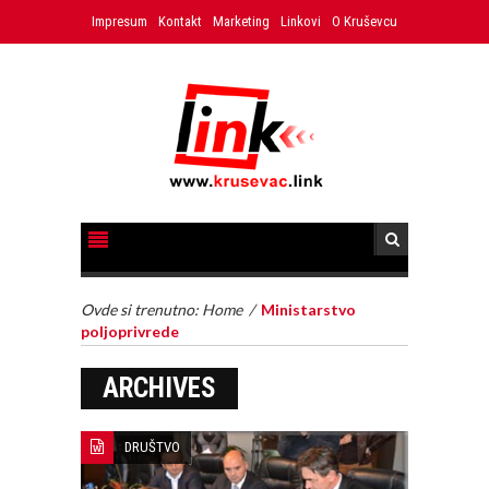
Impresum
Kontakt
Marketing
Linkovi
O Kruševcu
Ovde si trenutno:
Home
/
Ministarstvo
poljoprivrede
ARCHIVES
DRUŠTVO