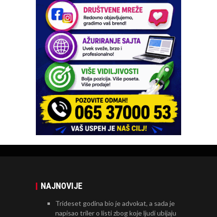
NAJNOVIJE
Trideset godina bio je advokat, a sada je
napisao triler o listi zbog koje ljudi ubijaju