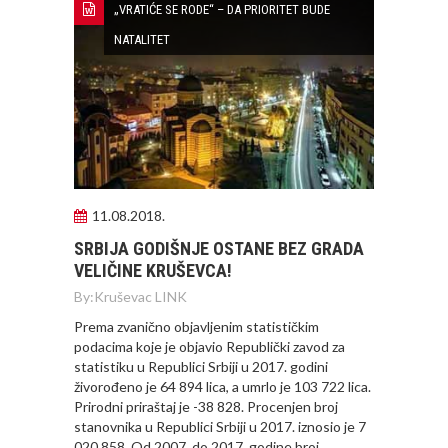
„VRATIĆE SE RODE“ – DA PRIORITET BUDE
NATALITET
11.08.2018.
SRBIJA GODIŠNJE OSTANE BEZ GRADA
VELIČINE KRUŠEVCA!
By:
Kruševac LINK
Prema zvanično objavljenim statističkim
podacima koje je objavio Republički zavod za
statistiku u Republici Srbiji u 2017. godini
živorođeno je 64 894 lica, a umrlo je 103 722 lica.
Prirodni priraštaj je -38 828. Procenjen broj
stanovnika u Republici Srbiji u 2017. iznosio je 7
020 858. Od 2007. do 2017. godine broj