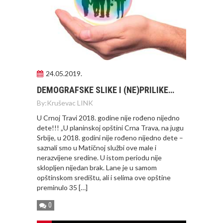
24.05.2019.
DEMOGRAFSKE SLIKE I (NE)PRILIKE…
By:
Kruševac LINK
U Crnoj Travi 2018. godine nije rođeno nijedno
dete!!! „U planinskoj opštini Crna Trava, na jugu
Srbije, u 2018. godini nije rođeno nijedno dete –
saznali smo u Matičnoj službi ove male i
nerazvijene sredine. U istom periodu nije
sklopljen nijedan brak. Lane je u samom
opštinskom središtu, ali i selima ove opštine
preminulo 35 […]
0