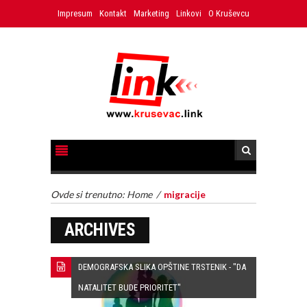
Impresum
Kontakt
Marketing
Linkovi
O Kruševcu
Ovde si trenutno:
Home
/
migracije
ARCHIVES
DEMOGRAFSKA SLIKA OPŠTINE TRSTENIK - "DA
NATALITET BUDE PRIORITET"