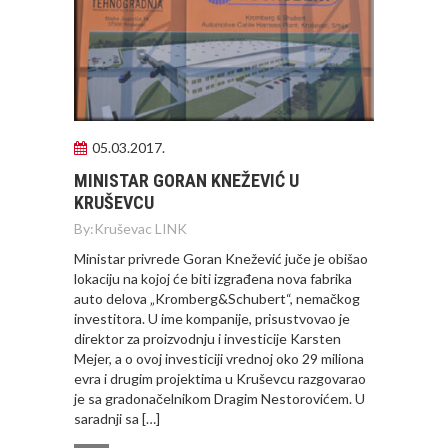
05.03.2017.
MINISTAR GORAN KNEŽEVIĆ U
KRUŠEVCU
By:
Kruševac LINK
Ministar privrede Goran Knežević juče je obišao
lokaciju na kojoj će biti izgrađena nova fabrika
auto delova „Kromberg&Schubert“, nemačkog
investitora. U ime kompanije, prisustvovao je
direktor za proizvodnju i investicije Karsten
Mejer, a o ovoj investiciji vrednoj oko 29 miliona
evra i drugim projektima u Kruševcu razgovarao
je sa gradonačelnikom Dragim Nestorovićem. U
saradnji sa […]