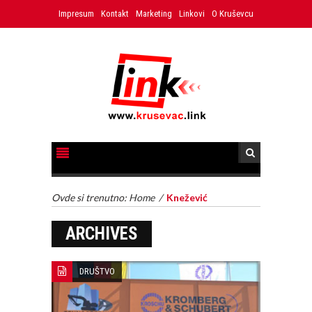
Impresum
Kontakt
Marketing
Linkovi
O Kruševcu
Ovde si trenutno:
Home
/
Knežević
ARCHIVES
DRUŠTVO