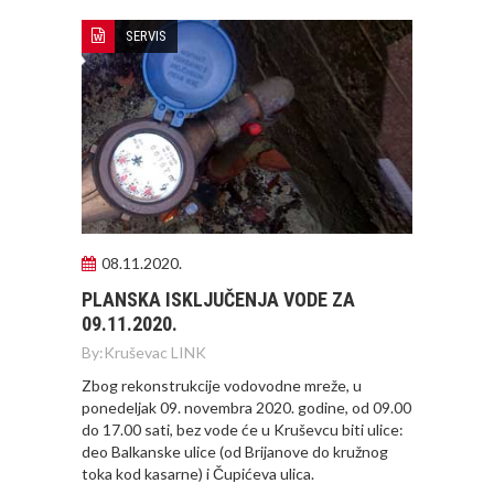
SERVIS
08.11.2020.
PLANSKA ISKLJUČENJA VODE ZA
09.11.2020.
By:
Kruševac LINK
Zbog rekonstrukcije vodovodne mreže, u
ponedeljak 09. novembra 2020. godine, od 09.00
do 17.00 sati, bez vode će u Kruševcu biti ulice:
deo Balkanske ulice (od Brijanove do kružnog
toka kod kasarne) i Čupićeva ulica.