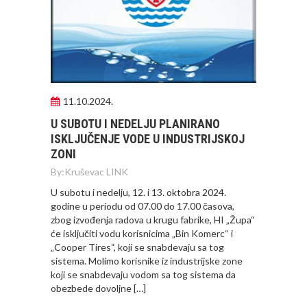
11.10.2024.
U SUBOTU I NEDELJU PLANIRANO
ISKLJUČENJE VODE U INDUSTRIJSKOJ
ZONI
By:
Kruševac LINK
U subotu i nedelju, 12. i 13. oktobra 2024.
godine u periodu od 07.00 do 17.00 časova,
zbog izvođenja radova u krugu fabrike, HI „Župa“
će isključiti vodu korisnicima „Bin Komerc“ i
„Cooper Tires“, koji se snabdevaju sa tog
sistema. Molimo korisnike iz industrijske zone
koji se snabdevaju vodom sa tog sistema da
obezbede dovoljne […]