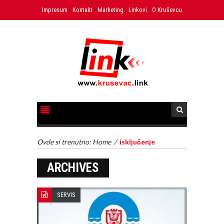
Impresum
Kontakt
Marketing
Linkovi
O Kruševcu
Ovde si trenutno:
Home
/
isključenje
ARCHIVES
SERVIS