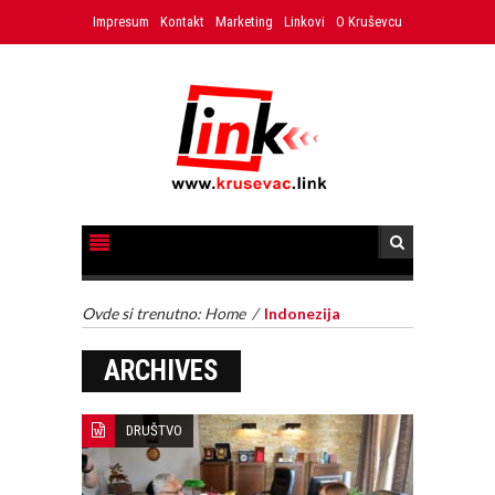
Impresum
Kontakt
Marketing
Linkovi
O Kruševcu
Ovde si trenutno:
Home
/
Indonezija
ARCHIVES
DRUŠTVO