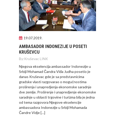
19.07.2019.
AMBASADOR INDONEZIJE U POSETI
KRUŠEVCU
By:
Kruševac LINK
Njegova ekselencija ambassador Indonezije u
Srbiji Mohamad Čandra Viđa Judha posetio je
danas Kruševac gde je sa predstavnicima
gradske vlasti razgovarao o mogućnostima
proširenja i unapredjenja ekonomske saradnje
dve zemlje. Proširenje i unapredjenje ekonomske
saradnje u oblasti trgovine i turizma bila je jedna
od tema razgovora Njegove ekselencije
ambassadora Indonezije u Srbiji Mohamada
Čandre Vidje […]