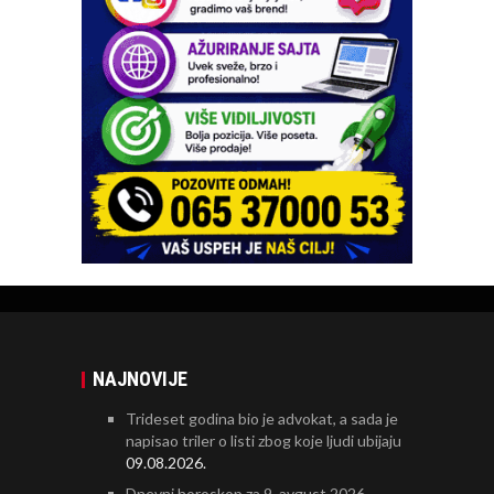
NAJNOVIJE
Trideset godina bio je advokat, a sada je
napisao triler o listi zbog koje ljudi ubijaju
09.08.2026.
Dnevni horoskop za 9. avgust 2026.