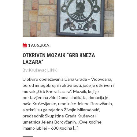
19.06.2019.
OTKRIVEN MOZAIK “GRB КNEZA
LAZARA“
By:
Kruševac LINK
U okviru obeležavanja Dana Grada – Vidovdana,
pored mnogobrojnih aktivnosti, juče je otkriven i
mozaik „Grb Кneza Lazara“. Mozaik, koji je
postavljen na zidu Doma sindikata, donacija je
naše Кruševljanke, umetnice Jelene Borovčanin,
a otkrili su ga zajedno Živojin Miloradović,
predsednik Skupštine Grada Кruševca i
umetnica Jelena Borovčanin. „Ove godine
imamo jubilej – 630 godina […]