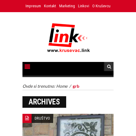
Impresum
Kontakt
Marketing
Linkovi
O Kruševcu
Ovde si trenutno:
Home
/
grb
ARCHIVES
DRUŠTVO