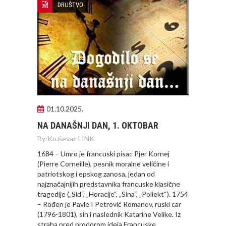
DRUŠTVO
01.10.2025.
NA DANAŠNJI DAN, 1. OKTOBAR
By:
Kruševac LINK
1684 – Umro je francuski pisac Pjer Kornej
(Pierre Corneille), pesnik moralne veličine i
patriotskog i epskog zanosa, jedan od
najznačajnijih predstavnika francuske klasične
tragedije („Sid“, „Horacije“, „Sina“, „Poliekt“). 1754
– Rođen je Pavle I Petrović Romanov, ruski car
(1796-1801), sin i naslednik Katarine Velike. Iz
straha pred prodorom ideja Francuske