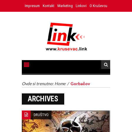
Impresum
Kontakt
Marketing
Linkovi
O Kruševcu
Ovde si trenutno:
Home
/
Gorbačov
ARCHIVES
DRUŠTVO