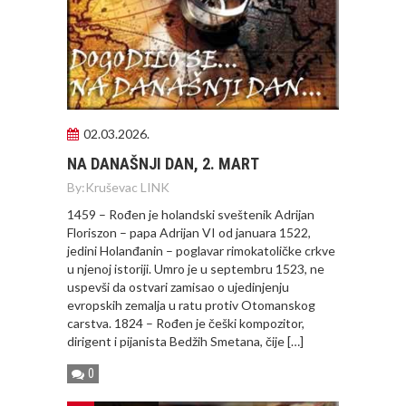
02.03.2026.
NA DANAŠNJI DAN, 2. MART
By:
Kruševac LINK
1459 – Rođen je holandski sveštenik Adrijan
Floriszon – papa Adrijan VI od januara 1522,
jedini Holanđanin – poglavar rimokatoličke crkve
u njenoj istoriji. Umro je u septembru 1523, ne
uspevši da ostvari zamisao o ujedinjenju
evropskih zemalja u ratu protiv Otomanskog
carstva. 1824 – Rođen je češki kompozitor,
dirigent i pijanista Bedžih Smetana, čije […]
0