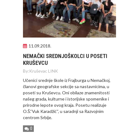
11.09.2018.
NEMAČKI SREDNJOŠKOLCI U POSETI
KRUŠEVCU
By:
Kruševac LINK
Učenici srednje škole iz Frajburga u Nemačkoj,
članovi geografske sekcije sa nastavnicima, u
poseti su Kruševcu. Oni obilaze znamenitosti
našeg grada, kulturne i istorijske spomenike i
prirodne lepote ovog kraja. Posetu realizuje
O.Š.“Vuk Karadžić“, u saradnji sa Razvojnim
centrom Srbije.
0