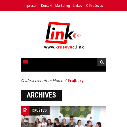
Impresum
Kontakt
Marketing
Linkovi
O Kruševcu
Ovde si trenutno:
Home
/
Frajburg
ARCHIVES
DRUŠTVO