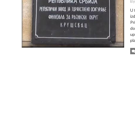
By
U 
iz
Pr
do
up
pl