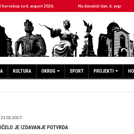
op za 6. avgust 2026.
Na današnji dan, 6. avgust
KA
KULTURA
OKRUG
SPORT
PROJEKTI
HO
21.02.2017.
OČELO JE IZDAVANJE POTVRDA