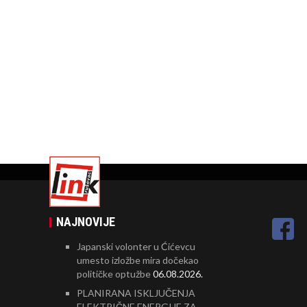
NAJNOVIJE
Japanski volonter u Ćićevcu
umesto izložbe mira dočekao
političke optužbe
06.08.2026.
PLANIRANA ISKLJUČENJA
ELEKTRIČNE ENERGIJE ZA