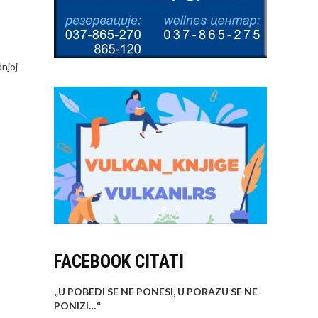
njoj
FACEBOOK CITATI
„U POBEDI SE NE PONESI, U PORAZU SE NE
PONIZI…
“