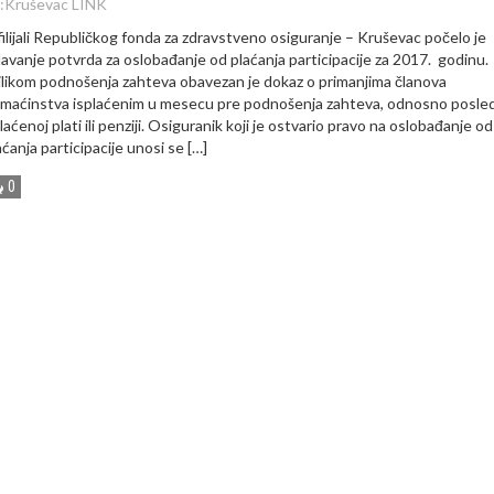
:
Kruševac LINK
filijali Republičkog fonda za zdravstveno osiguranje – Kruševac počelo je
davanje potvrda za oslobađanje od plaćanja participacije za 2017. godinu.
ilikom podnošenja zahteva obavezan je dokaz o primanjima članova
maćinstva isplaćenim u mesecu pre podnošenja zahteva, odnosno posled
laćenoj plati ili penziji. Osiguranik koji je ostvario pravo na oslobađanje od
aćanja participacije unosi se […]
0