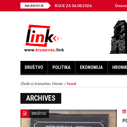
ENJA ELEKTRIČNE ENERGIJE ZA 06.08.2026.
NAJNOVIJE
Dnevni horosk
DRUŠTVO
POLITIKA
EKONOMIJA
HRONI
Ovde si trenutno:
Home
/
fond
ARCHIVES
DRUŠTVO
P