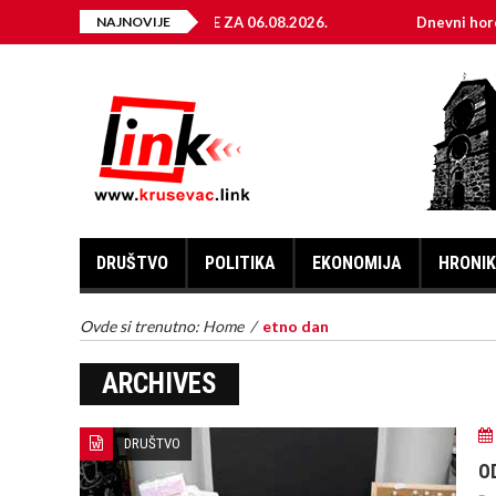
ELEKTRIČNE ENERGIJE ZA 06.08.2026.
NAJNOVIJE
Dnevni horoskop za 
DRUŠTVO
POLITIKA
EKONOMIJA
HRONI
Ovde si trenutno:
Home
/
etno dan
ARCHIVES
DRUŠTVO
O