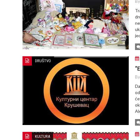
By
Tr
dr
ne
uk
je
DRUŠTVO
“
By
Da
od
će
ok
Al
KULTURA