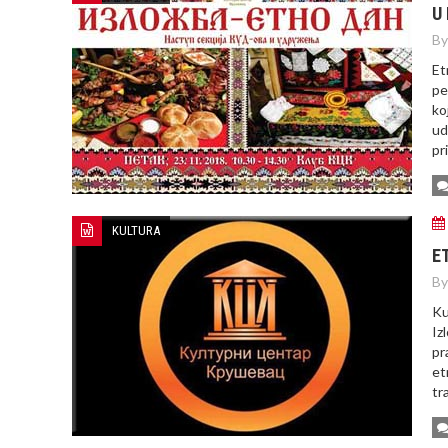
U
By
Et
pe
ko
ud
pr
KULTURA
E
By
Ku
Iz
pr
et
tr