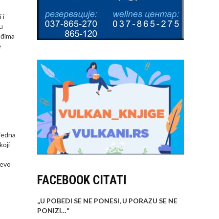
 i
u
ađima
e
 jedna
koji
ševo
FACEBOOK CITATI
„U POBEDI SE NE PONESI, U PORAZU SE NE
PONIZI…
“