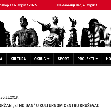
6. avgust 2026.
Na današnji dan, 6. avgust
Sveta
KA
KULTURA
OKRUG
SPORT
PROJEKTI
HO
20.11.2019.
DRŽAN „ETNO DAN“ U KULTURNOM CENTRU KRUŠEVAC