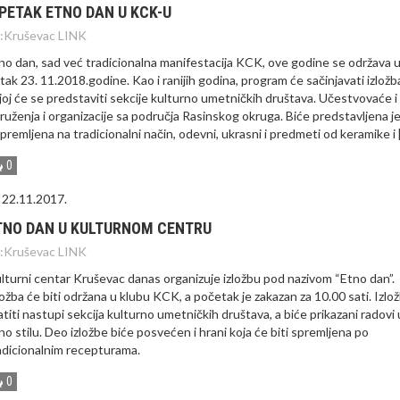
 PETAK ETNO DAN U KCK-U
:
Kruševac LINK
no dan, sad već tradicionalna manifestacija KCK, ove godine se održava 
tak 23. 11.2018.godine. Kao i ranijih godina, program će sačinjavati izložb
joj će se predstaviti sekcije kulturno umetničkih društava. Učestvovaće i
ruženja i organizacije sa područja Rasinskog okruga. Biće predstavljena je
ipremljena na tradicionalni način, odevni, ukrasni i predmeti od keramike i 
0
22.11.2017.
TNO DAN U KULTURNOM CENTRU
:
Kruševac LINK
lturni centar Kruševac danas organizuje izložbu pod nazivom “Etno dan”.
ložba će biti održana u klubu KCK, a početak je zakazan za 10.00 sati. Izlo
atiti nastupi sekcija kulturno umetničkih društava, a biće prikazani radovi 
no stilu. Deo izložbe biće posvećen i hrani koja će biti spremljena po
adicionalnim recepturama.
0