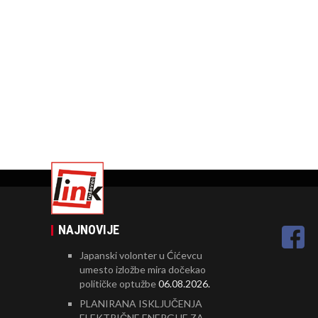
NAJNOVIJE
Japanski volonter u Ćićevcu
umesto izložbe mira dočekao
političke optužbe
06.08.2026.
PLANIRANA ISKLJUČENJA
ELEKTRIČNE ENERGIJE ZA