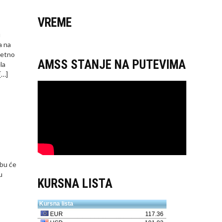
VREME
u
a na
 etno
AMSS STANJE NA PUTEVIMA
la
[…]
žbu će
u
KURSNA LISTA