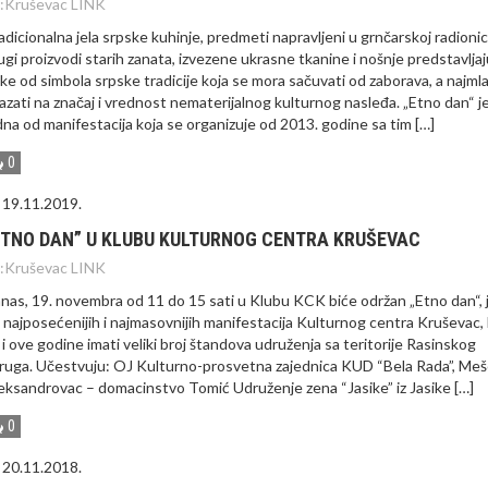
:
Kruševac LINK
adicionalna jela srpske kuhinje, predmeti napravljeni u grnčarskoj radionici
ugi proizvodi starih zanata, izvezene ukrasne tkanine i nošnje predstavljaj
ke od simbola srpske tradicije koja se mora sačuvati od zaborava, a najml
azati na značaj i vrednost nematerijalnog kulturnog nasleđa. „Etno dan“ j
dna od manifestacija koja se organizuje od 2013. godine sa tim […]
0
19.11.2019.
ETNO DAN” U KLUBU KULTURNOG CENTRA KRUŠEVAC
:
Kruševac LINK
nas, 19. novembra od 11 do 15 sati u Klubu KCK biće održan „Etno dan“,
 najposećenijih i najmasovnijih manifestacija Kulturnog centra Kruševac, 
 i ove godine imati veliki broj štandova udruženja sa teritorije Rasinskog
ruga. Učestvuju: OJ Kulturno-prosvetna zajednica KUD “Bela Rada”, Me
eksandrovac – domacinstvo Tomić Udruženje zena “Jasike” iz Jasike […]
0
20.11.2018.