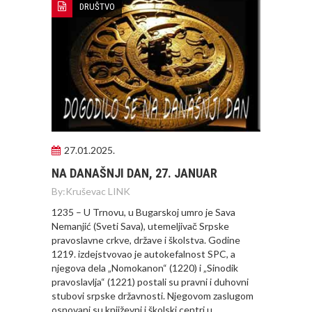
DRUŠTVO
27.01.2025.
NA DANAŠNJI DAN, 27. JANUAR
By:
Kruševac LINK
1235 – U Trnovu, u Bugarskoj umro je Sava
Nemanjić (Sveti Sava), utemeljivač Srpske
pravoslavne crkve, države i školstva. Godine
1219. izdejstvovao je autokefalnost SPC, a
njegova dela „Nomokanon“ (1220) i „Sinodik
pravoslavlja“ (1221) postali su pravni i duhovni
stubovi srpske državnosti. Njegovom zaslugom
osnovani su književni i školski centri u