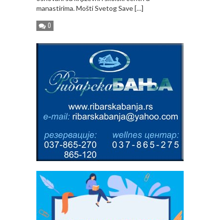
manastirima. Mošti Svetog Save […]
0