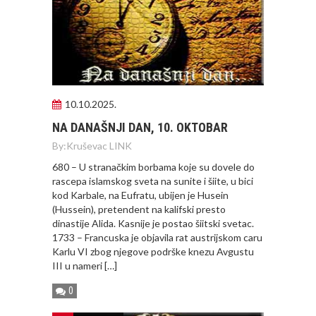
10.10.2025.
NA DANAŠNJI DAN, 10. OKTOBAR
By:
Kruševac LINK
680 – U stranačkim borbama koje su dovele do
rascepa islamskog sveta na sunite i šiite, u bici
kod Karbale, na Eufratu, ubijen je Husein
(Hussein), pretendent na kalifski presto
dinastije Alida. Kasnije je postao šiitski svetac.
1733 – Francuska je objavila rat austrijskom caru
Karlu VI zbog njegove podrške knezu Avgustu
III u nameri […]
0