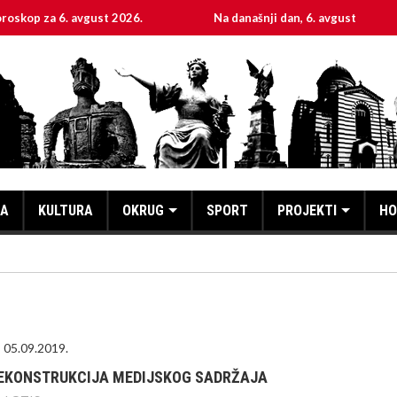
 6. avgust 2026.
Na današnji dan, 6. avgust
Sve
KA
KULTURA
OKRUG
SPORT
PROJEKTI
HO
05.09.2019.
EKONSTRUKCIJA MEDIJSKOG SADRŽAJA