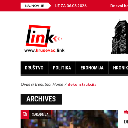
 ELEKTRIČNE ENERGIJE ZA 06.08.2026.
NAJNOVIJE
Dnevni horoskop za
DRUŠTVO
POLITIKA
EKONOMIJA
HRONI
Ovde si trenutno:
Home
/
dekonstrukcija
ARCHIVES
SARADNJA
D