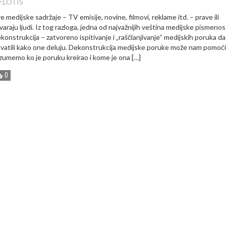
:
LOTIS
e medijske sadržaje – TV emisije, novine, filmovi, reklame itd. – prave ili
varaju ljudi. Iz tog razloga, jedna od najvažnijih veština medijske pismenost
konstrukcija – zatvoreno ispitivanje i „raščlanjivanje“ medijskih poruka da
vatili kako one deluju. Dekonstrukcija medijske poruke može nam pomoći
zumemo ko je poruku kreirao i kome je ona […]
0