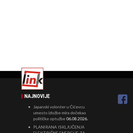
NAJNOVIJE
Japanski volonter u Ćićevcu
umesto izložbe mira dočekao
političke optužbe
06.08.2026.
PLANIRANA ISKLJUČENJA
ELEKTRIČNE ENERGIJE ZA