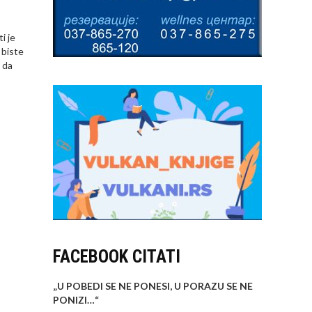
i je
 biste
 da
FACEBOOK CITATI
„U POBEDI SE NE PONESI, U PORAZU SE NE
PONIZI…
“