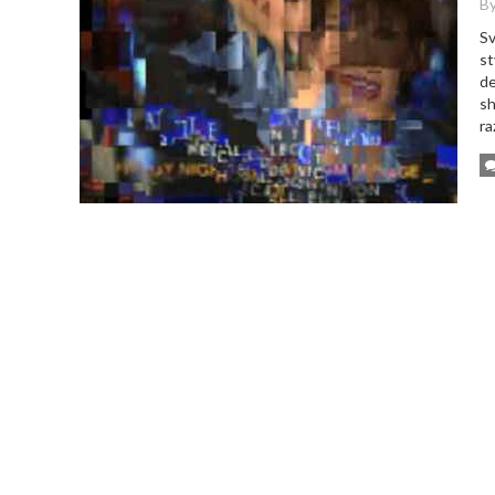
By
Sv
st
de
sh
ra