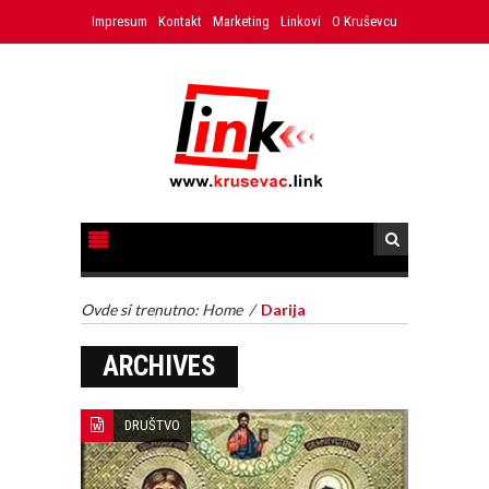
Impresum
Kontakt
Marketing
Linkovi
O Kruševcu
Ovde si trenutno:
Home
/
Darija
ARCHIVES
DRUŠTVO