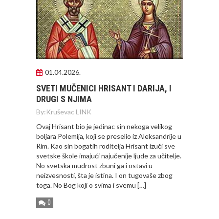
01.04.2026.
SVETI MUČENICI HRISANT I DARIJA, I
DRUGI S NJIMA
By:
Kruševac LINK
Ovaj Hrisant bio je jedinac sin nekoga velikog
boljara Polemija, koji se preselio iz Aleksandrije u
Rim. Kao sin bogatih roditelja Hrisant izuči sve
svetske škole imajući najučenije ljude za učitelje.
No svetska mudrost zbuni ga i ostavi u
neizvesnosti, šta je istina. I on tugovaše zbog
toga. No Bog koji o svima i svemu […]
0