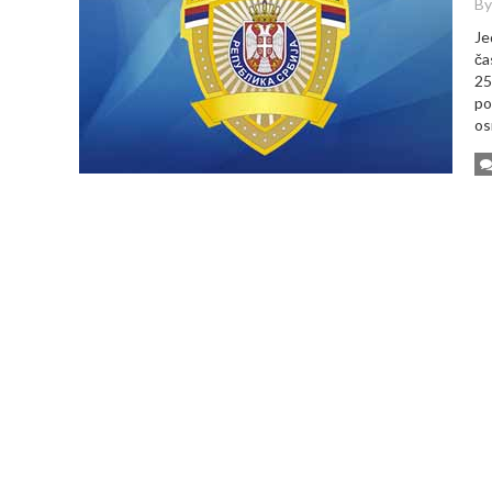
By
Je
ča
25
po
os