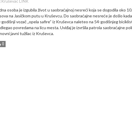
:
Kruševac LINK
dna osoba je izgubila život u saobraćajnoj nesreći koja se dogodila oko 10
sova na Jasičkom putu u Kruševcu. Do saobraćajne nesreće je došlo kada
-godišnji vozač „opela safire“ iz Kruševca naleteo na 54-godišnjeg biciklist
dlegao povredama na licu mesta. Uviđaj je izvršila patrola saobraćajne polic
novni javni tužilac iz Kruševca.
0