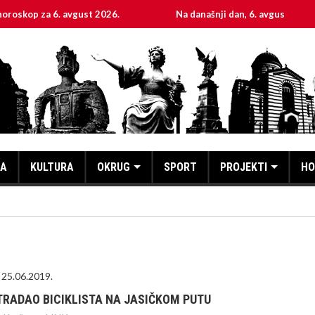
za 6. avgust 2026.
Na današnji dan, 6. avgust
S
KA
KULTURA
OKRUG
SPORT
PROJEKTI
HO
25.06.2019.
TRADAO BICIKLISTA NA JASIČKOM PUTU