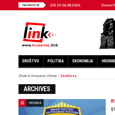
JA ELEKTRIČNE ENERGIJE ZA 06.08.2026.
NAJNOVIJE
Dnevni horoskop 
DRUŠTVO
POLITIKA
EKONOMIJA
HRONI
Ovde si trenutno:
Home
/
biciklista
ARCHIVES
HRONIKA
S