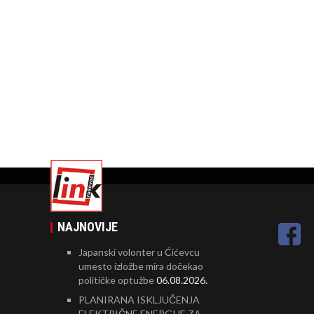
NAJNOVIJE
Japanski volonter u Ćićevcu
umesto izložbe mira dočekao
političke optužbe
06.08.2026.
PLANIRANA ISKLJUČENJA
ELEKTRIČNE ENERGIJE ZA