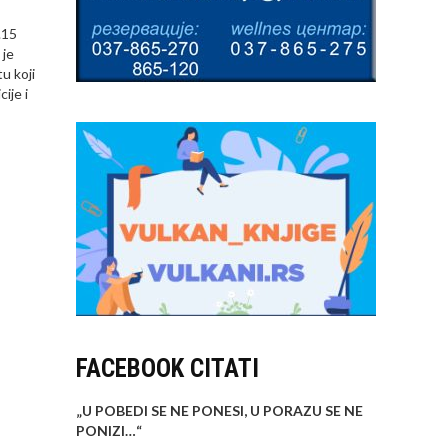
.15
 je
u koji
ije i
FACEBOOK CITATI
„U POBEDI SE NE PONESI, U PORAZU SE NE
PONIZI…
“