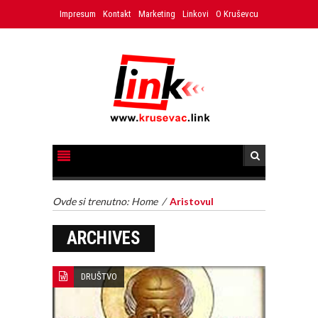
Impresum
Kontakt
Marketing
Linkovi
O Kruševcu
Ovde si trenutno:
Home
/
Aristovul
ARCHIVES
DRUŠTVO