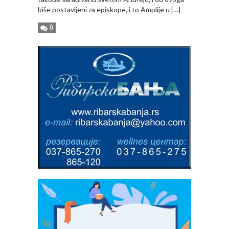
biše postavljeni za episkope, i to Amplije u […]
0