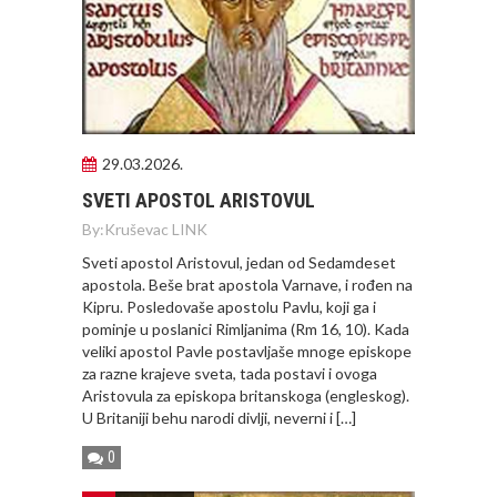
29.03.2026.
SVETI APOSTOL ARISTOVUL
By:
Kruševac LINK
Sveti apostol Aristovul, jedan od Sedamdeset
apostola. Beše brat apostola Varnave, i rođen na
Kipru. Posledovaše apostolu Pavlu, koji ga i
pominje u poslanici Rimljanima (Rm 16, 10). Kada
veliki apostol Pavle postavljaše mnoge episkope
za razne krajeve sveta, tada postavi i ovoga
Aristovula za episkopa britanskoga (engleskog).
U Britaniji behu narodi divlji, neverni i […]
0