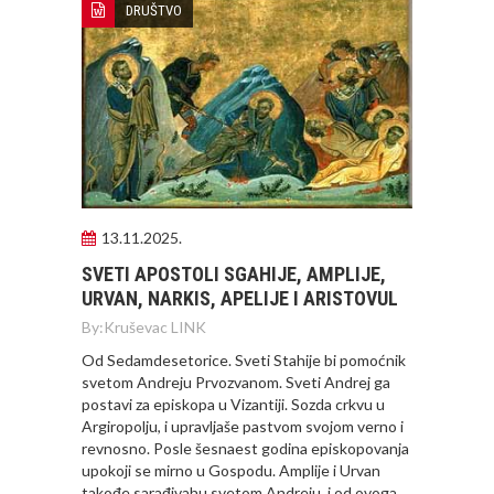
DRUŠTVO
13.11.2025.
SVETI APOSTOLI SGAHIJE, AMPLIJE,
URVAN, NARKIS, APELIJE I ARISTOVUL
By:
Kruševac LINK
Od Sedamdesetorice. Sveti Stahije bi pomoćnik
svetom Andreju Prvozvanom. Sveti Andrej ga
postavi za episkopa u Vizantiji. Sozda crkvu u
Argiropolju, i upravljaše pastvom svojom verno i
revnosno. Posle šesnaest godina episkopovanja
upokoji se mirno u Gospodu. Amplije i Urvan
takođe sarađivahu svetom Andreju, i od ovoga