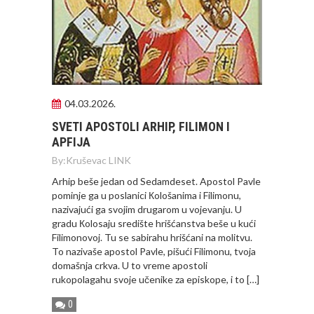
04.03.2026.
SVETI APOSTOLI ARHIP, FILIMON I
APFIJA
By:
Kruševac LINK
Arhip beše jedan od Sedamdeset. Apostol Pavle
pominje ga u poslanici Кološanima i Filimonu,
nazivajući ga svojim drugarom u vojevanju. U
gradu Кolosaju središte hrišćanstva beše u kući
Filimonovoj. Tu se sabirahu hrišćani na molitvu.
To nazivaše apostol Pavle, pišući Filimonu, tvoja
domašnja crkva. U to vreme apostoli
rukopolagahu svoje učenike za episkope, i to […]
0