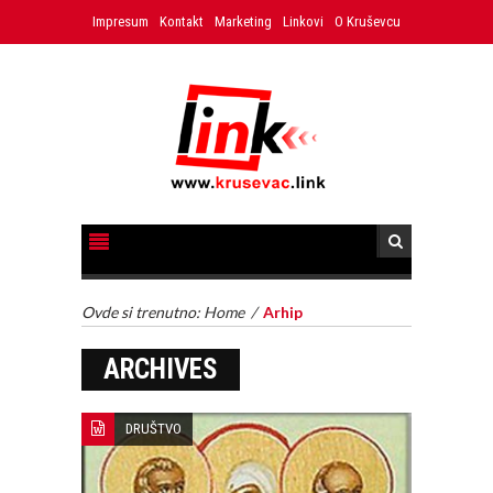
Impresum
Kontakt
Marketing
Linkovi
O Kruševcu
Ovde si trenutno:
Home
/
Arhip
ARCHIVES
DRUŠTVO