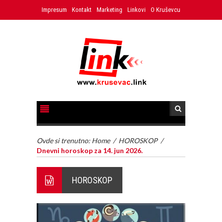
Impresum
Kontakt
Marketing
Linkovi
O Kruševcu
Ovde si trenutno:
Home
/
HOROSKOP
/
Dnevni horoskop za 14. jun 2026.
HOROSKOP