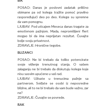
BIK
POSAO: Danas je poslovni zadatak prilično
obimane pa od kolega tražite pomoć pravilno
raspoređujući deo po deo. Kolege su spremne
da vam pomognu.
LJUBAV: Pod uticajem Meseca danas tragate za
emotivnom pažnjom. Mada, nepromišljeni flert
mogao bi da ima neprijatan rezultat. Čuvajte
bolje svoju privatnost.
ZDRAVLJE: Hronične tegobe.
BLIZANCI
POSAO: Ne bi trebalo da toliko potencirate
svoje viđenje trenutnog stanja. O vašem
zalaganju ne bi trebalo da diskutuju kolege koje
nisu sasvim upućene u vaš rad.
LJUBAV: Uživate u trenucima pažnje sa
partnerom. Sviđate se osobi iz neposredne
blizine, ali to ne bi trebalo da vam bude važno, zar
ne?
ZDRAVLJE: Čuvajte se povrede.
RAK