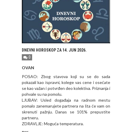
DNEVNI HOROSKOP ZA 14. JUN 2026.
0
OVAN
POSAO: Zbog stavova koji su se do sada
pokazali kao ispravni, kolege vas cene i osećate
se kao važan i potvrđen deo kolektiva. Priznanja i
pohvale su na pomolu.
LJUBAV: Usled događaja na radnom mestu
pomalo zanemarujete partnera na šta će vam on
skrenuti pažnju. Danas se 101% prepustite
partneru.
ZDRAVLJE: Moguća temperatura.