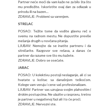
Partner neće moći da vam kaže ne za bilo šta što
mu predložite. Iskoristite ovaj dan za odlazak u
prirodu ili na bazen…
ZDRAVLJE: Problemi sa varenjem.
STRELAC
POSAO: Težite tome da vodite glavnu reč o
svemu na radnom mestu. Ne dopustite previše
mešanja drugih u novčana pitanja.
LJUBAV: Nemojte da se inatite partneru i da
sitničarite. Razgovor sve rešava, a danas će
partner da razume sve što mu kažete.
ZDRAVLJE: Dobro se osećate.
JARAC
POSAO: U kolektivu postoji neslaganje, ali ci se
hvatate u koštac sa današnjom teškoćom.
Kolege vam veruju i cene vaš profesionalizam.
LJUBAV: Partner vas uzrujava svojim plahovitim i
drskim postupcima. Ne ulazite u raspravu, tretno
je partner u negativnoj fazi ali i to će proći.
ZDRAVLJE: Nervozni ste.