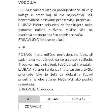
VODOLIJA
POSAO: Nameravate da preorijentišete uži krug
kolega u smer koji bi bio najisplativiji. Ali,
nepredviđena dešavanja predstavlaju prepreku.
LJUBAV: Bićete prinuđeni da ispoštujete neke
osnovne načine suživota. Mislite više na
osećanja partnera kao što on misli na vaša.
ZDRAVLJE: Dobro se osećate.
RIBE
POSAO: Imate odličnu profesionalnu ideju, ali
sada nema mogućnosti da se u celosti realizuje.
Treba vam malo strpljenja i doći će vaš trenutak.
LJUBAV: Partner i vi danas imate sasvim drukčije
prioritete iako je želja za dokazima ljubavi
prisutna na obe strane. Neće biti lako postići
ravnotežu.
ZDRAVLJE: Glavobolja.
TAG
LJUBAV
POSAO
ZDRAVLJE