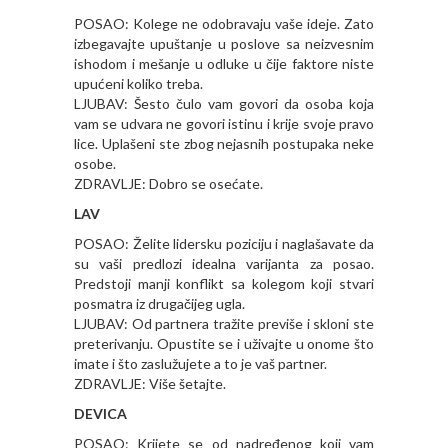
POSAO: Kolege ne odobravaju vaše ideje. Zato
izbegavajte upuštanje u poslove sa neizvesnim
ishodom i mešanje u odluke u čije faktore niste
upućeni koliko treba.
LJUBAV: Šesto čulo vam govori da osoba koja
vam se udvara ne govori istinu i krije svoje pravo
lice. Uplašeni ste zbog nejasnih postupaka neke
osobe.
ZDRAVLJE: Dobro se osećate.
LAV
POSAO: Želite lidersku poziciju i naglašavate da
su vaši predlozi idealna varijanta za posao.
Predstoji manji konflikt sa kolegom koji stvari
posmatra iz drugačijeg ugla.
LJUBAV: Od partnera tražite previše i skloni ste
preterivanju. Opustite se i uživajte u onome što
imate i što zaslužujete a to je vaš partner.
ZDRAVLJE: Više šetajte.
DEVICA
POSAO: Krijete se od nadređenog koji vam