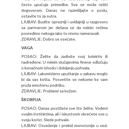
često upućuje primedbe. Sve se može rešiti
dogovorom. Danas ne razmišljajte o poslu,
ostavite to za sutra.
LJUBAV: Budite oprezniji i uviđajniji u razgovoru
sa partnerom jer dešava se da nekim rečima
povredimo nekoga iako to nismo nameravali.
ZDRAVLJE: Dobro se osećate.
VAGA
POSAO: Želite da zadivite svoj kolektiv ili
nadređene. U nekim slučajevima finese odlučuju
o konačnom ishodu i dobijanju pohvala.
LJUBAV: Lakomisleno upuštanje u zabavu moglo
bi da vas košta. Posvetite se nekome ko vam
pruža emotivnu podršku.
ZDRAVLJE: Problemi sa kožom.
ŠKORPIJA
POSAO: Danas postižete sve što želite. Vođeni
svojim instinktima, ali i iskustvom okrećete sve u
svoju korist. Slede pohvale.
LJUBAV: Osveženje i prekid monotonije u vezi.