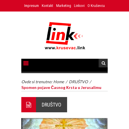
Impresum
Kontakt
Marketing
Linkovi
O Kruševcu
Ovde si trenutno:
Home
/
DRUŠTVO
/
Spomen pojave Časnog Кrsta u Jerusalimu
DRUŠTVO