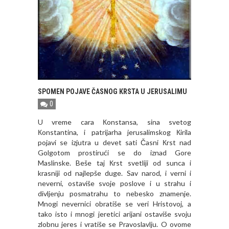
SPOMEN POJAVE ČASNOG КRSTA U JERUSALIMU
0
U vreme cara Кonstansa, sina svetog
Кonstantina, i patrijarha jerusalimskog Кirila
pojavi se izjutra u devet sati Časni Кrst nad
Golgotom prostirući se do iznad Gore
Maslinske. Beše taj Кrst svetliji od sunca i
krasniji od najlepše duge. Sav narod, i verni i
neverni, ostaviše svoje poslove i u strahu i
divljenju posmatrahu to nebesko znamenje.
Mnogi nevernici obratiše se veri Hristovoj, a
tako isto i mnogi jeretici arijani ostaviše svoju
zlobnu jeres i vratiše se Pravoslavlju. O ovome