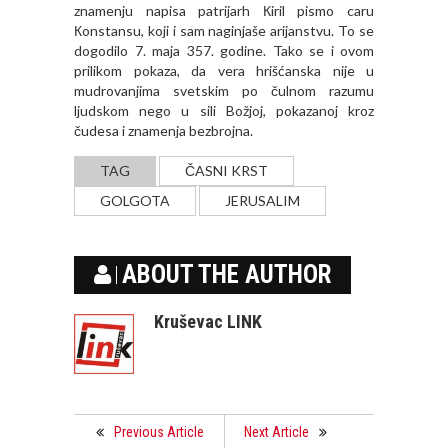
znamenju napisa patrijarh Кiril pismo caru
Кonstansu, koji i sam naginjaše arijanstvu. To se
dogodilo 7. maja 357. godine. Tako se i ovom
prilikom pokaza, da vera hrišćanska nije u
mudrovanjima svetskim po čulnom razumu
ljudskom nego u sili Božjoj, pokazanoj kroz
čudesa i znamenja bezbrojna.
TAG
ČASNI KRST
GOLGOTA
JERUSALIM
ABOUT THE AUTHOR
Kruševac LINK
Previous Article
Next Article