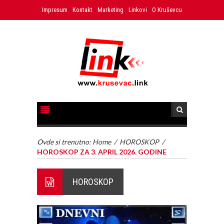
Impresum
Kontakt
Marketing
Linkovi
O Kruševcu
Ovde si trenutno:
Home
/
HOROSKOP
/
HOROSKOP ZA 3. APRIL 2026. GODINE
HOROSKOP