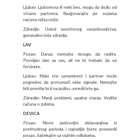
Ljubav: Ljubomora ili neki bes, mogu da dođu od
strane partnera. Razgovarajte jer suzama
nećete ništa rešiti.
Zdravlje: Usled emotivnog nezadovoljstva,
generalno loše zdravlje.
LAV
Posao: Danas nemojte mnogo da radite.
Povoljan dan za vas, ali ne bi trebalo da se
forsirate.
Ljubav: Malo ste uznemireni i partner može
pogrešno da protumači vaše signale. Nemojte
biti previše brzi na jeziku, uvredićete ga.
Zdravlje: Manji problemi, upalna stanja. Vodite
računa o zubima.
DEVICA
Posao: Niste zadovoljni dešavanjima iz
prethodnog perioda i najradije biste promenili
posao. Sačekajte sa važnim odlukama.