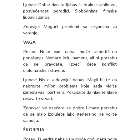
Ljubav: Dobar dan za ljubav. U braku stabilnost,
posvećenost porodici. Slobodnima, filmske
ljubavi i zanos.
Zdravlje: Mogući problemi sa organima za
varenje.
VAGA
Posao: Neko vam danas može zameriti na
ponašanju. Nemate lošu nameru, ali ni potrebu
da se pravdate. Izbeći ćete konflikt
diplomatskim stavom.
Ljubav: Niste zadovoljni danas. Mogli biste da
nabrojite milion problema koje sada vidite
između vas i partnera. Pokušajte da hladne glave
rešavate stvari.
Zdravlje: Ne osećate se dobro i imate potrebu
da se malo izolujete iako generalno ne volite
samoću.
ŠKORPIJA
Posao: Iz vedra neba vam moće doći neka nova