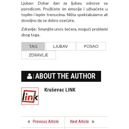
Ljubav: Dobar dan za ljubav, odnose sa
porodicom. Pružićete im emocije i uživaćete u
toplim i lepim trenucima. Ništa spektakularno ali
dovoljno da se dobro osećate.
Zdravlje: Smanjite unos šećera, mogući problemi
zbog toga.
TAG
LJUBAV
POSAO
ZDRAVLJE
ABOUT THE AUTHOR
Kruševac LINK
Previous Article
Next Article