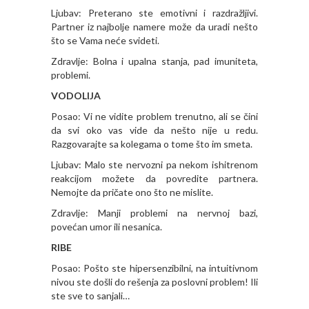
Ljubav: Preterano ste emotivni i razdražljivi.
Partner iz najbolje namere može da uradi nešto
što se Vama neće svideti.
Zdravlje: Bolna i upalna stanja, pad imuniteta,
problemi.
VODOLIJA
Posao: Vi ne vidite problem trenutno, ali se čini
da svi oko vas vide da nešto nije u redu.
Razgovarajte sa kolegama o tome što im smeta.
Ljubav: Malo ste nervozni pa nekom ishitrenom
reakcijom možete da povredite partnera.
Nemojte da pričate ono što ne mislite.
Zdravlje: Manji problemi na nervnoj bazi,
povećan umor ili nesanica.
RIBE
Posao: Pošto ste hipersenzibilni, na intuitivnom
nivou ste došli do rešenja za poslovni problem! Ili
ste sve to sanjali…