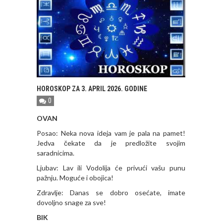
HOROSKOP ZA 3. APRIL 2026. GODINE
0
OVAN
Posao: Neka nova ideja vam je pala na pamet!
Jedva čekate da je predložite svojim
saradnicima.
Ljubav: Lav ili Vodolija će privući vašu punu
pažnju. Moguće i obojica!
Zdravlje: Danas se dobro osećate, imate
dovoljno snage za sve!
BIK