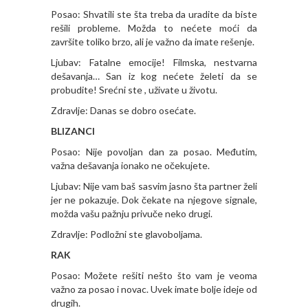
Posao: Shvatili ste šta treba da uradite da biste
rešili probleme. Možda to nećete moći da
završite toliko brzo, ali je važno da imate rešenje.
Ljubav: Fatalne emocije! Filmska, nestvarna
dešavanja… San iz kog nećete želeti da se
probudite! Srećni ste , uživate u životu.
Zdravlje: Danas se dobro osećate.
BLIZANCI
Posao: Nije povoljan dan za posao. Međutim,
važna dešavanja ionako ne očekujete.
Ljubav: Nije vam baš sasvim jasno šta partner želi
jer ne pokazuje. Dok čekate na njegove signale,
možda vašu pažnju privuče neko drugi.
Zdravlje: Podložni ste glavoboljama.
RAK
Posao: Možete rešiti nešto što vam je veoma
važno za posao i novac. Uvek imate bolje ideje od
drugih.