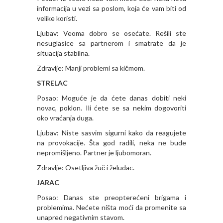
informacija u vezi sa poslom, koja će vam biti od
velike koristi.
Ljubav: Veoma dobro se osećate. Rešili ste
nesuglasice sa partnerom i smatrate da je
situacija stabilna.
Zdravlje: Manji problemi sa kičmom.
STRELAC
Posao: Moguće je da ćete danas dobiti neki
novac, poklon. Ili ćete se sa nekim dogovoriti
oko vraćanja duga.
Ljubav: Niste sasvim sigurni kako da reagujete
na provokacije. Šta god radili, neka ne bude
nepromišljeno. Partner je ljubomoran.
Zdravlje: Osetljiva žuč i želudac.
JARAC
Posao: Danas ste preopterećeni brigama i
problemima. Nećete ništa moći da promenite sa
unapred negativnim stavom.