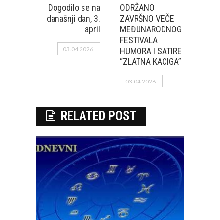
Dogodilo se na
ODRŽANO
današnji dan, 3.
ZAVRŠNO VEČE
april
MEĐUNARODNOG
FESTIVALA
03.04.2026.
HUMORA I SATIRE
“ZLATNA KACIGA”
03.04.2026.
RELATED POST