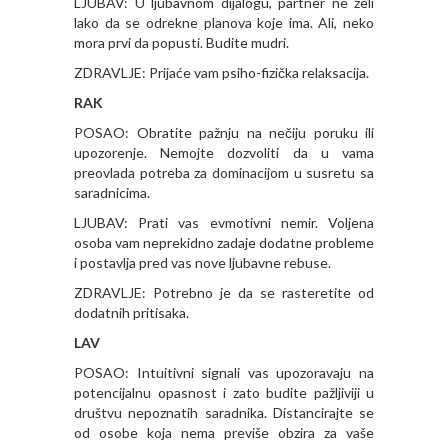
LJUBAV: U ljubavnom dijalogu, partner ne želi
lako da se odrekne planova koje ima. Ali, neko
mora prvi da popusti. Budite mudri.
ZDRAVLJE: Prijaće vam psiho-fizička relaksacija.
RAK
POSAO: Obratite pažnju na nečiju poruku ili
upozorenje. Nemojte dozvoliti da u vama
preovlada potreba za dominacijom u susretu sa
saradnicima.
LJUBAV: Prati vas evmotivni nemir. Voljena
osoba vam neprekidno zadaje dodatne probleme
i postavlja pred vas nove ljubavne rebuse.
ZDRAVLJE: Potrebno je da se rasteretite od
dodatnih pritisaka.
LAV
POSAO: Intuitivni signali vas upozoravaju na
potencijalnu opasnost i zato budite pažljiviji u
društvu nepoznatih saradnika. Distancirajte se
od osobe koja nema previše obzira za vaše