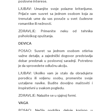
poslovne interese.
LJUBAV: Umanjite svoje polazne kriterijume.
Prijaće vam susret sa jednom osobom koja za
trenutak ume da vas povuče u svet čudesne
romantike ili nežnosti.
ZDRAVLJE: Primenite neku od tehnika
psihološkog opuštanja.
DEVICA
POSAO: Susret sa jednom osobom otkriva
važne detalje, a zajednički dogovor predstavlja
dobar predznak u poslovnoj saradnji. Potrebno
je da sprovedete odlučnu akciju.
LJUBAV: Ukoliko vam je stalo da obradujete
porodicu ili voljenu osobu, promenite svoje
ustaljene navike. Budite dovoljno maštoviti i
inspirativni u svakom pogledu.
ZDRAVLJE: Nalazite se u sjajnoj formi.
VAGA
POSAO: Nečija podrška deluje korisno u