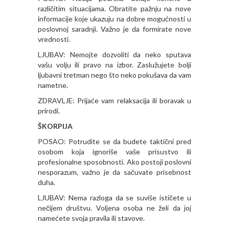
različitim situacijama. Obratite pažnju na nove
informacije koje ukazuju na dobre mogućnosti u
poslovnoj saradnji. Važno je da formirate nove
vrednosti.
LJUBAV: Nemojte dozvoliti da neko sputava
vašu volju ili pravo na izbor. Zaslužujete bolji
ljubavni tretman nego što neko pokušava da vam
nametne.
ZDRAVLJE: Prijaće vam relaksacija ili boravak u
prirodi.
ŠKORPIJA
POSAO: Potrudite se da budete taktični pred
osobom koja ignoriše vaše prisustvo ili
profesionalne sposobnosti. Ako postoji poslovni
nesporazum, važno je da sačuvate prisebnost
duha.
LJUBAV: Nema razloga da se suviše ističete u
nečijem društvu. Voljena osoba ne želi da joj
namećete svoja pravila ili stavove.