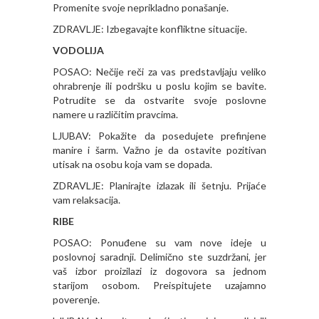
Promenite svoje neprikladno ponašanje.
ZDRAVLJE: Izbegavajte konfliktne situacije.
VODOLIJA
POSAO: Nečije reči za vas predstavljaju veliko
ohrabrenje ili podršku u poslu kojim se bavite.
Potrudite se da ostvarite svoje poslovne
namere u različitim pravcima.
LJUBAV: Pokažite da posedujete prefinjene
manire i šarm. Važno je da ostavite pozitivan
utisak na osobu koja vam se dopada.
ZDRAVLJE: Planirajte izlazak ili šetnju. Prijaće
vam relaksacija.
RIBE
POSAO: Ponuđene su vam nove ideje u
poslovnoj saradnji. Delimično ste suzdržani, jer
vaš izbor proizilazi iz dogovora sa jednom
starijom osobom. Preispitujete uzajamno
poverenje.