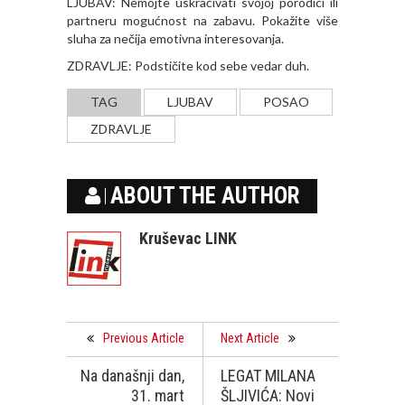
LJUBAV: Nemojte uskraćivati svojoj porodici ili
partneru mogućnost na zabavu. Pokažite više
sluha za nečija emotivna interesovanja.
ZDRAVLJE: Podstičite kod sebe vedar duh.
TAG
LJUBAV
POSAO
ZDRAVLJE
ABOUT THE AUTHOR
Kruševac LINK
Previous Article
Next Article
Na današnji dan,
LEGAT MILANA
31. mart
ŠLJIVIĆA: Novi