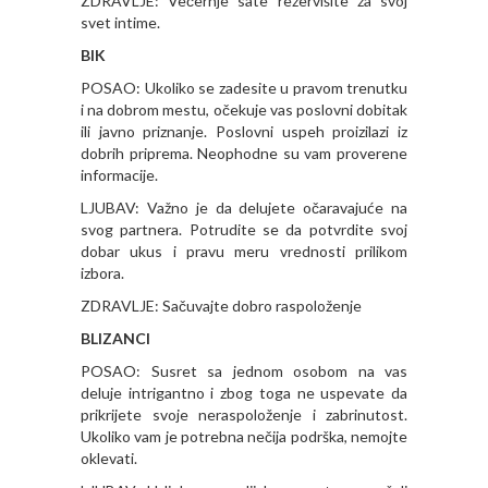
ZDRAVLJE: Večernje sate rezervišite za svoj
svet intime.
BIK
POSAO: Ukoliko se zadesite u pravom trenutku
i na dobrom mestu, očekuje vas poslovni dobitak
ili javno priznanje. Poslovni uspeh proizilazi iz
dobrih priprema. Neophodne su vam proverene
informacije.
LJUBAV: Važno je da delujete očaravajuće na
svog partnera. Potrudite se da potvrdite svoj
dobar ukus i pravu meru vrednosti prilikom
izbora.
ZDRAVLJE: Sačuvajte dobro raspoloženje
BLIZANCI
POSAO: Susret sa jednom osobom na vas
deluje intrigantno i zbog toga ne uspevate da
prikrijete svoje neraspoloženje i zabrinutost.
Ukoliko vam je potrebna nečija podrška, nemojte
oklevati.