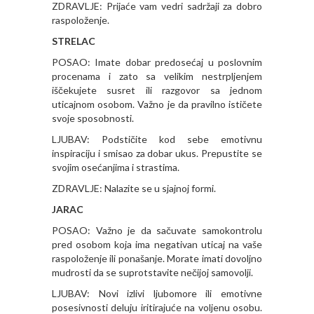
ZDRAVLJE: Prijaće vam vedri sadržaji za dobro
raspoloženje.
STRELAC
POSAO: Imate dobar predosećaj u poslovnim
procenama i zato sa velikim nestrpljenjem
iščekujete susret ili razgovor sa jednom
uticajnom osobom. Važno je da pravilno ističete
svoje sposobnosti.
LJUBAV: Podstičite kod sebe emotivnu
inspiraciju i smisao za dobar ukus. Prepustite se
svojim osećanjima i strastima.
ZDRAVLJE: Nalazite se u sjajnoj formi.
JARAC
POSAO: Važno je da sačuvate samokontrolu
pred osobom koja ima negativan uticaj na vaše
raspoloženje ili ponašanje. Morate imati dovoljno
mudrosti da se suprotstavite nečijoj samovolji.
LJUBAV: Novi izlivi ljubomore ili emotivne
posesivnosti deluju iritirajuće na voljenu osobu.