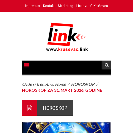
Impresum
Kontakt
Marketing
Linkovi
O Kruševcu
Ovde si trenutno:
Home
/
HOROSKOP
/
HOROSKOP ZA 31. MART 2026. GODINE
HOROSKOP