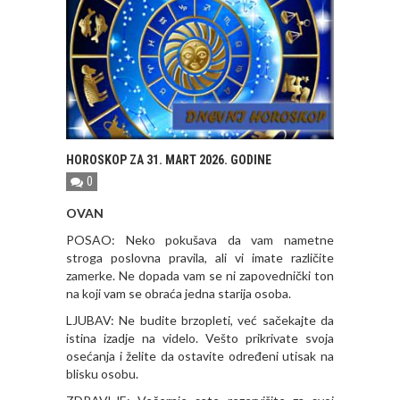
HOROSKOP ZA 31. MART 2026. GODINE
0
OVAN
POSAO: Neko pokušava da vam nametne
stroga poslovna pravila, ali vi imate različite
zamerke. Ne dopada vam se ni zapovednički ton
na koji vam se obraća jedna starija osoba.
LJUBAV: Ne budite brzopleti, već sačekajte da
istina izadje na videlo. Vešto prikrivate svoja
osećanja i želite da ostavite određeni utisak na
blisku osobu.