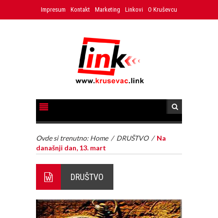
Impresum
Kontakt
Marketing
Linkovi
O Kruševcu
Ovde si trenutno:
Home
/
DRUŠTVO
/
Na
današnji dan, 13. mart
DRUŠTVO