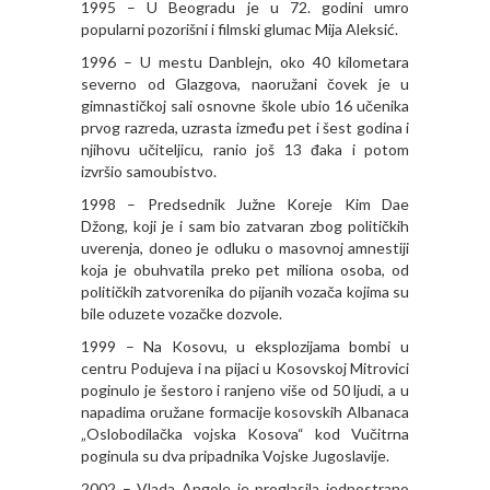
1995 – U Beogradu je u 72. godini umro
popularni pozorišni i filmski glumac Mija Aleksić.
1996 – U mestu Danblejn, oko 40 kilometara
severno od Glazgova, naoružani čovek je u
gimnastičkoj sali osnovne škole ubio 16 učenika
prvog razreda, uzrasta između pet i šest godina i
njihovu učiteljicu, ranio još 13 đaka i potom
izvršio samoubistvo.
1998 – Predsednik Južne Koreje Kim Dae
Džong, koji je i sam bio zatvaran zbog političkih
uverenja, doneo je odluku o masovnoj amnestiji
koja je obuhvatila preko pet miliona osoba, od
političkih zatvorenika do pijanih vozača kojima su
bile oduzete vozačke dozvole.
1999 – Na Kosovu, u eksplozijama bombi u
centru Podujeva i na pijaci u Kosovskoj Mitrovici
poginulo je šestoro i ranjeno više od 50 ljudi, a u
napadima oružane formacije kosovskih Albanaca
„Oslobodilačka vojska Kosova“ kod Vučitrna
poginula su dva pripadnika Vojske Jugoslavije.
2002 – Vlada Angole je proglasila jednostrano