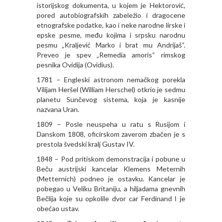
istorijskog dokumenta, u kojem je Hektorović,
pored autobiografskih zabeležio i dragocene
etnografske podatke, kao i neke narodne lirske i
epske pesme, među kojima i srpsku narodnu
pesmu „Kraljević Marko i brat mu Andrijaš“.
Preveo je spev „Remedia amoris“ rimskog
pesnika Ovidija (Ovidius).
1781 – Engleski astronom nemačkog porekla
Vilijam Heršel (William Herschel) otkrio je sedmu
planetu Sunčevog sistema, koja je kasnije
nazvana Uran.
1809 – Posle neuspeha u ratu s Rusijom i
Danskom 1808, oficirskom zaverom zbačen je s
prestola švedski kralj Gustav IV.
1848 – Pod pritiskom demonstracija i pobune u
Beču austrijski kancelar Klemens Meternih
(Metternich) podneo je ostavku. Kancelar je
pobegao u Veliku Britaniju, a hiljadama gnevnih
Bečlija koje su opkolile dvor car Ferdinand I je
obećao ustav.