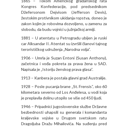
1865 – Tokom Američkog građanskog rata
Kongres Konfederacije, pod predsednikom
Džefersonom Dejvisom (Jefferson Devis),
žestokim protivnikom ukidanja ropstva, doneo je
zakon kojim je robovima dozvoljeno, u zamenu za
slobodu, da budu vojnici u južnjačkoj armiji.
1881 – U atentatu u Petrogradu ubijen je ruski
car Alksandar II. Atentat su izvršili članovi tajnog
terorističkog udruženja „Narodna volja“.
1906 – Umrla je Suzan Entoni (Susan Anthony),
začetnica i vođa pokreta za prava žena u SAD.
Napisala je „Istoriju ženskog prava glasa“.
1913 – Kanbera je postala glavni grad Australije.
1928 – Posle pucanja brane „St. Frensis“, oko 60
kilometara severno od Los Anđelesa, u vodi koja
je preplavila dolinu utopilo se više od 450 ljudi.
1946 – Pripadnici jugoslovenske službe Državne
bezbednosti uhapsili su generala i komandanta
kraljevske vojske u Drugom svetskom ratu
Dragoljuba Dražu Mihailovića. Na suđenju pred