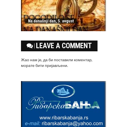
Na današnji dan, 5. avgust
LEAVE A COMMENT
Жао нам је, да би поставили коментар,
морате
бити пријављени
.