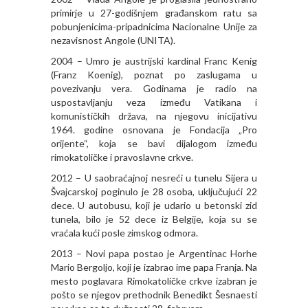
primirje u 27-godišnjem građanskom ratu sa
pobunjenicima-pripadnicima Nacionalne Unije za
nezavisnost Angole (UNITA).
2004 – Umro je austrijski kardinal Franc Kenig
(Franz Koenig), poznat po zaslugama u
povezivanju vera. Godinama je radio na
uspostavljanju veza između Vatikana i
komunističkih država, na njegovu inicijativu
1964. godine osnovana je Fondacija „Pro
orijente“, koja se bavi dijalogom između
rimokatoličke i pravoslavne crkve.
2012 – U saobraćajnoj nesreći u tunelu Sijera u
Švajcarskoj poginulo je 28 osoba, uključujući 22
dece. U autobusu, koji je udario u betonski zid
tunela, bilo je 52 dece iz Belgije, koja su se
vraćala kući posle zimskog odmora.
2013 – Novi papa postao je Argentinac Horhe
Mario Bergoljo, koji je izabrao ime papa Franja. Na
mesto poglavara Rimokatoličke crkve izabran je
pošto se njegov prethodnik Benedikt Šesnaesti