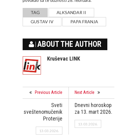
povukao sa te dužnosti 28. februara.
TAG
ALKSANDAR II
GUSTAV IV
PAPA FRANJA
ABOUT THE AUTHOR
Kruševac LINK
Previous Article
Next Article
Sveti
Dnevni horoskop
sveštenomučenik
za 13. mart 2026.
Proterije
13.03.2026.
13.03.2026.