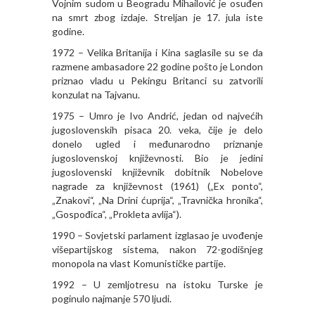
Vojnim sudom u Beogradu Mihailović je osuđen
na smrt zbog izdaje. Streljan je 17. jula iste
godine.
1972 – Velika Britanija i Kina saglasile su se da
razmene ambasadore 22 godine pošto je London
priznao vladu u Pekingu Britanci su zatvorili
konzulat na Tajvanu.
1975 – Umro je Ivo Andrić, jedan od najvećih
jugoslovenskih pisaca 20. veka, čije je delo
donelo ugled i međunarodno priznanje
jugoslovenskoj književnosti. Bio je jedini
jugoslovenski književnik dobitnik Nobelove
nagrade za književnost (1961) („Ex ponto“,
„Znakovi“, „Na Drini ćuprija“, „Travnička hronika“,
„Gospođica“, „Prokleta avlija“).
1990 – Sovjetski parlament izglasao je uvođenje
višepartijskog sistema, nakon 72-godišnjeg
monopola na vlast Komunističke partije.
1992 – U zemljotresu na istoku Turske je
poginulo najmanje 570 ljudi.