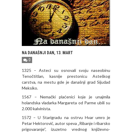
NA DANAŠNJI DAN, 13. MART
0
1325 – Asteci su osnovali svoju naseobinu
Tenočtitlan, kasnije prestonicu Asteškog
carstva, na mestu gde je današnji grad Sijudad
Meksiko.
1567 – Nemački plaćenici koje je unajmila
holandska vladarka Margareta od Parme ubili su
2.000 kalvinista.
1572 – U Starigradu na ostrvu Hvar umro je
Petar Hektorović, autor speva „Ribanje i ribarsko
prigovaranje“, izuzetno vrednog književno-