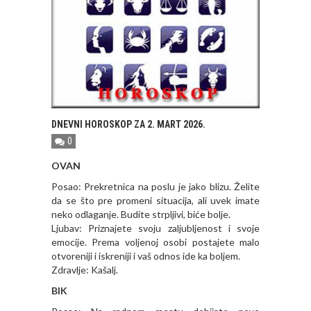
DNEVNI HOROSKOP ZA 2. MART 2026.
0
OVAN
Posao: Prekretnica na poslu je jako blizu. Želite
da se što pre promeni situacija, ali uvek imate
neko odlaganje. Budite strpljivi, biće bolje.
Ljubav: Priznajete svoju zaljubljenost i svoje
emocije. Prema voljenoj osobi postajete malo
otvoreniji i iskreniji i vaš odnos ide ka boljem.
Zdravlje: Kašalj.
BIK