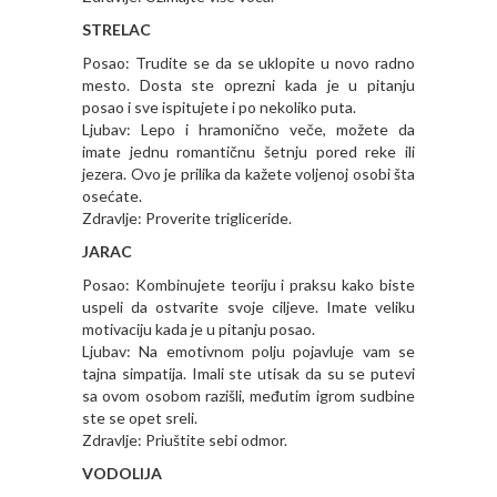
STRELAC
Posao: Trudite se da se uklopite u novo radno
mesto. Dosta ste oprezni kada je u pitanju
posao i sve ispitujete i po nekoliko puta.
Ljubav: Lepo i hramonično veče, možete da
imate jednu romantičnu šetnju pored reke ili
jezera. Ovo je prilika da kažete voljenoj osobi šta
osećate.
Zdravlje: Proverite trigliceride.
JARAC
Posao: Kombinujete teoriju i praksu kako biste
uspeli da ostvarite svoje ciljeve. Imate veliku
motivaciju kada je u pitanju posao.
Ljubav: Na emotivnom polju pojavluje vam se
tajna simpatija. Imali ste utisak da su se putevi
sa ovom osobom razišli, međutim igrom sudbine
ste se opet sreli.
Zdravlje: Priuštite sebi odmor.
VODOLIJA