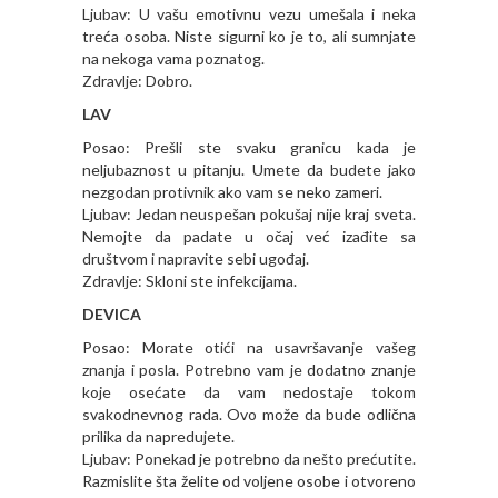
Ljubav: U vašu emotivnu vezu umešala i neka
treća osoba. Niste sigurni ko je to, ali sumnjate
na nekoga vama poznatog.
Zdravlje: Dobro.
LAV
Posao: Prešli ste svaku granicu kada je
neljubaznost u pitanju. Umete da budete jako
nezgodan protivnik ako vam se neko zameri.
Ljubav: Jedan neuspešan pokušaj nije kraj sveta.
Nemojte da padate u očaj već izađite sa
društvom i napravite sebi ugođaj.
Zdravlje: Skloni ste infekcijama.
DEVICA
Posao: Morate otići na usavršavanje vašeg
znanja i posla. Potrebno vam je dodatno znanje
koje osećate da vam nedostaje tokom
svakodnevnog rada. Ovo može da bude odlična
prilika da napredujete.
Ljubav: Ponekad je potrebno da nešto prećutite.
Razmislite šta želite od voljene osobe i otvoreno