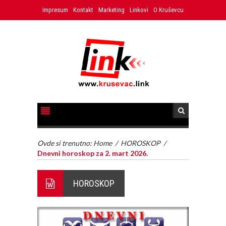
Impresum
Kontakt
Marketing
Linkovi
O Kruševcu
Ovde si trenutno:
Home
/
HOROSKOP
/
Dnevni horoskop za 2. mart 2026.
HOROSKOP