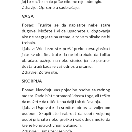
joj to recite, malo priče nikome nije odmoglo.
Zdravlje: Oprezno u saobraćaju.
VAGA
Posao: Trudite se da naplatite neke stare
dugove. Možete i vi da upadnete u dogovanja
ako ne reagujete na vreme, a to vam nikako ne bi
trebalo.
Ljubav: Vrlo brzo ste prešli preko nesuglasica i
jake svađe. Smatrate da ne bi trebalo da toliko
obraćate pažnju na neke sitnice jer se partner
dosta trudi kada je vaš odnos u pitanju.
Zdravlje: Zdravi ste.
ŠKORPIJA
Posao: Nerviraju vas pojedine osobe sa radnog
mesta. Rado biste promenili dosta toga, ali teško
da možete da utičete na dalji tok dešavanja.
Ljubav: Uspevate da sredite odnos sa voljenom
osobom. Skupili ste hrabrost da sebi i voljenoj
osobi priznate neke greške i vaš odnos može da
krene konstruktivnom putanjom.
Zdravlje: Uzimajte više voća.