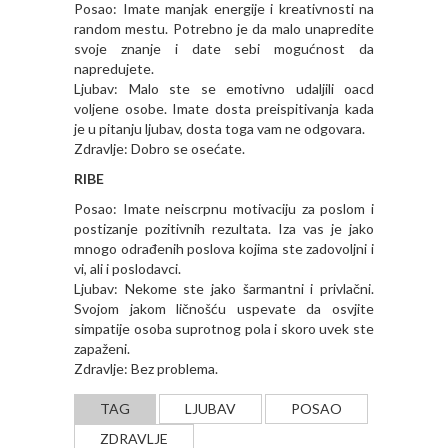
Posao: Imate manjak energije i kreativnosti na
random mestu. Potrebno je da malo unapredite
svoje znanje i date sebi mogućnost da
napredujete.
Ljubav: Malo ste se emotivno udaljili oacd
voljene osobe. Imate dosta preispitivanja kada
je u pitanju ljubav, dosta toga vam ne odgovara.
Zdravlje: Dobro se osećate.
RIBE
Posao: Imate neiscrpnu motivaciju za poslom i
postizanje pozitivnih rezultata. Iza vas je jako
mnogo odrađenih poslova kojima ste zadovoljni i
vi, ali i poslodavci.
Ljubav: Nekome ste jako šarmantni i privlačni.
Svojom jakom ličnošću uspevate da osvjite
simpatije osoba suprotnog pola i skoro uvek ste
zapaženi.
Zdravlje: Bez problema.
TAG
LJUBAV
POSAO
ZDRAVLJE