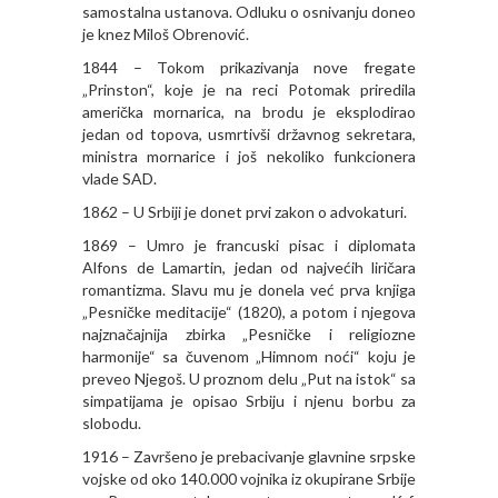
samostalna ustanova. Odluku o osnivanju doneo
je knez Miloš Obrenović.
1844 – Tokom prikazivanja nove fregate
„Prinston“, koje je na reci Potomak priredila
američka mornarica, na brodu je eksplodirao
jedan od topova, usmrtivši državnog sekretara,
ministra mornarice i još nekoliko funkcionera
vlade SAD.
1862 – U Srbiji je donet prvi zakon o advokaturi.
1869 – Umro je francuski pisac i diplomata
Alfons de Lamartin, jedan od najvećih liričara
romantizma. Slavu mu je donela već prva knjiga
„Pesničke meditacije“ (1820), a potom i njegova
najznačajnija zbirka „Pesničke i religiozne
harmonije“ sa čuvenom „Himnom noći“ koju je
preveo Njegoš. U proznom delu „Put na istok“ sa
simpatijama je opisao Srbiju i njenu borbu za
slobodu.
1916 – Završeno je prebacivanje glavnine srpske
vojske od oko 140.000 vojnika iz okupirane Srbije