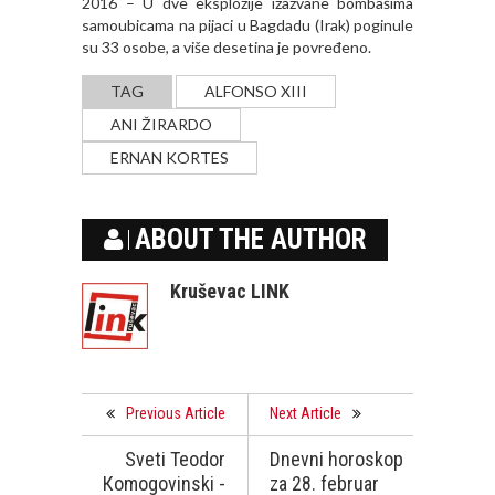
2016 – U dve eksplozije izazvane bombašima
samoubicama na pijaci u Bagdadu (Irak) poginule
su 33 osobe, a više desetina je povređeno.
TAG
ALFONSO XIII
ANI ŽIRARDO
ERNAN KORTES
ABOUT THE AUTHOR
Kruševac LINK
Previous Article
Next Article
Sveti Teodor
Dnevni horoskop
Кomogovinski -
za 28. februar