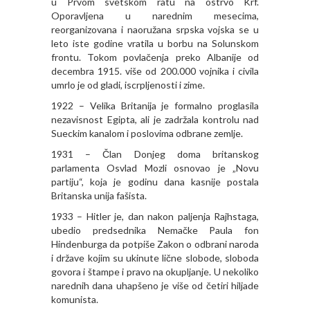
u Prvom svetskom ratu na ostrvo Krf.
Oporavljena u narednim mesecima,
reorganizovana i naoružana srpska vojska se u
leto iste godine vratila u borbu na Solunskom
frontu. Tokom povlačenja preko Albanije od
decembra 1915. više od 200.000 vojnika i civila
umrlo je od gladi, iscrpljenosti i zime.
1922 – Velika Britanija je formalno proglasila
nezavisnost Egipta, ali je zadržala kontrolu nad
Sueckim kanalom i poslovima odbrane zemlje.
1931 – Član Donjeg doma britanskog
parlamenta Osvlad Mozli osnovao je „Novu
partiju“, koja je godinu dana kasnije postala
Britanska unija fašista.
1933 – Hitler je, dan nakon paljenja Rajhstaga,
ubedio predsednika Nemačke Paula fon
Hindenburga da potpiše Zakon o odbrani naroda
i države kojim su ukinute lične slobode, sloboda
govora i štampe i pravo na okupljanje. U nekoliko
narednih dana uhapšeno je više od četiri hiljade
komunista.