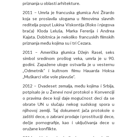
priznanja u oblasti arhitekture.
2011 – Umrla je francuska glumica Ani Žirardo
koja se proslavila ulogama u filmovima slavnih
reditelja poput Lukina Viskontija (Roko i njegova
braća) Kloda Leluša, Marka Fererija i Andrea
Kajata. Dobitnica je nekoliko francuskih filmskih
priznanja među kojima su i tri Cezara.
2011 – Američka glumica Džejn Rasel, seks
simbol sredinom prošlog veka, umrla je u 90.
godini. Zapažene uloge ostvarila je u vesternu
„Odmetnik“ i kultnom filmu Hauarda Hoksa
„Muškarci više vole plavuše“.
2012 – Dvadeset zemalja, među kojima i Srbija,
potpisalo je u Ženevi novi protokol o Konvenciji
o pravima dece koji daje mogućnost deci da se
obrate UN u slučaju nekog sudskog spora u
njihovoj zemlji. Taj dokument jača protokole o
zaštiti dece, o zabrani prodaje i prostituciji dece,
dečje pornografije, kao i uključivanja dece u
oružane konflikte.