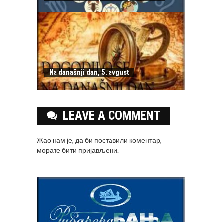
Na današnji dan, 5. avgust
LEAVE A COMMENT
Жао нам је, да би поставили коментар,
морате
бити пријављени
.