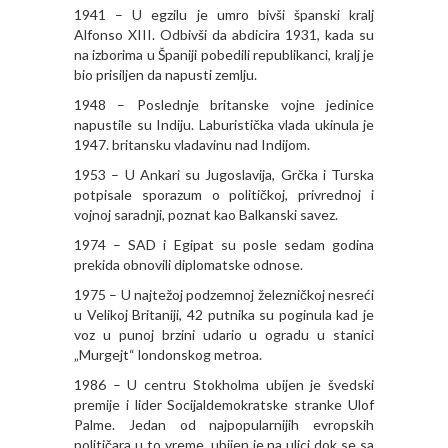
1941 – U egzilu je umro bivši španski kralj
Alfonso XIII. Odbivši da abdicira 1931, kada su
na izborima u Španiji pobedili republikanci, kralj je
bio prisiljen da napusti zemlju.
1948 – Poslednje britanske vojne jedinice
napustile su Indiju. Laburistička vlada ukinula je
1947. britansku vladavinu nad Indijom.
1953 – U Ankari su Jugoslavija, Grčka i Turska
potpisale sporazum o političkoj, privrednoj i
vojnoj saradnji, poznat kao Balkanski savez.
1974 – SAD i Egipat su posle sedam godina
prekida obnovili diplomatske odnose.
1975 – U najtežoj podzemnoj železničkoj nesreći
u Velikoj Britaniji, 42 putnika su poginula kad je
voz u punoj brzini udario u ogradu u stanici
„Murgejt“ londonskog metroa.
1986 – U centru Stokholma ubijen je švedski
premije i lider Socijaldemokratske stranke Ulof
Palme. Jedan od najpopularnijih evropskih
političara u to vreme, ubijen je na ulici dok se sa