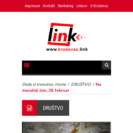
Impresum
Kontakt
Marketing
Linkovi
O Kruševcu
Ovde si trenutno:
Home
/
DRUŠTVO
/
Na
današnji dan, 28. februar
DRUŠTVO