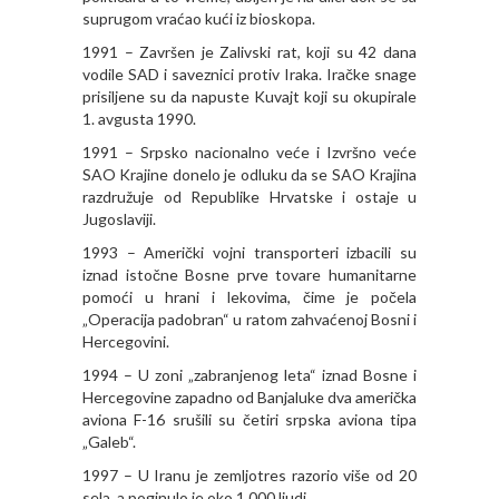
suprugom vraćao kući iz bioskopa.
1991 – Završen je Zalivski rat, koji su 42 dana
vodile SAD i saveznici protiv Iraka. Iračke snage
prisiljene su da napuste Kuvajt koji su okupirale
1. avgusta 1990.
1991 – Srpsko nacionalno veće i Izvršno veće
SAO Krajine donelo je odluku da se SAO Krajina
razdružuje od Republike Hrvatske i ostaje u
Jugoslaviji.
1993 – Američki vojni transporteri izbacili su
iznad istočne Bosne prve tovare humanitarne
pomoći u hrani i lekovima, čime je počela
„Operacija padobran“ u ratom zahvaćenoj Bosni i
Hercegovini.
1994 – U zoni „zabranjenog leta“ iznad Bosne i
Hercegovine zapadno od Banjaluke dva američka
aviona F-16 srušili su četiri srpska aviona tipa
„Galeb“.
1997 – U Iranu je zemljotres razorio više od 20
sela, a poginulo je oko 1.000 ljudi.