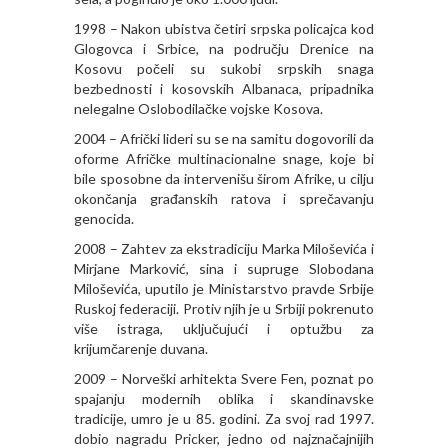
1998 – Nakon ubistva četiri srpska policajca kod
Glogovca i Srbice, na području Drenice na
Kosovu počeli su sukobi srpskih snaga
bezbednosti i kosovskih Albanaca, pripadnika
nelegalne Oslobodilačke vojske Kosova.
2004 – Afrički lideri su se na samitu dogovorili da
oforme Afričke multinacionalne snage, koje bi
bile sposobne da intervenišu širom Afrike, u cilju
okončanja građanskih ratova i sprečavanju
genocida.
2008 – Zahtev za ekstradiciju Marka Miloševića i
Mirjane Marković, sina i supruge Slobodana
Miloševića, uputilo je Ministarstvo pravde Srbije
Ruskoj federaciji. Protiv njih je u Srbiji pokrenuto
više istraga, uključujući i optužbu za
krijumčarenje duvana.
2009 – Norveški arhitekta Svere Fen, poznat po
spajanju modernih oblika i skandinavske
tradicije, umro je u 85. godini. Za svoj rad 1997.
dobio nagradu Pricker, jedno od najznačajnijih