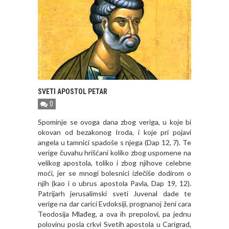
SVETI APOSTOL PETAR
0
Spominje se ovoga dana zbog veriga, u koje bi
okovan od bezakonog Iroda, i koje pri pojavi
angela u tamnici spadoše s njega (Dap 12, 7). Te
verige čuvahu hrišćani koliko zbog uspomene na
velikog apostola, toliko i zbog njihove celebne
moći, jer se mnogi bolesnici izlečiše dodirom o
njih (kao i o ubrus apostola Pavla, Dap 19, 12).
Patrijarh jerusalimski sveti Juvenal dade te
verige na dar carici Evdoksiji, prognanoj ženi cara
Teodosija Mlađeg, a ova ih prepolovi, pa jednu
polovinu posla crkvi Svetih apostola u Carigrad,