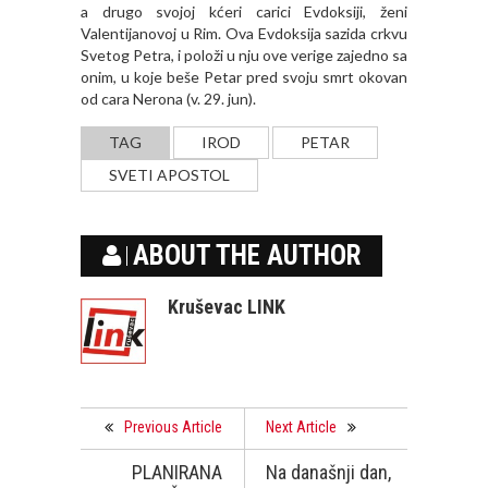
a drugo svojoj kćeri carici Evdoksiji, ženi
Valentijanovoj u Rim. Ova Evdoksija sazida crkvu
Svetog Petra, i položi u nju ove verige zajedno sa
onim, u koje beše Petar pred svoju smrt okovan
od cara Nerona (v. 29. jun).
TAG
IROD
PETAR
SVETI APOSTOL
ABOUT THE AUTHOR
Kruševac LINK
Previous Article
Next Article
PLANIRANA
Na današnji dan,