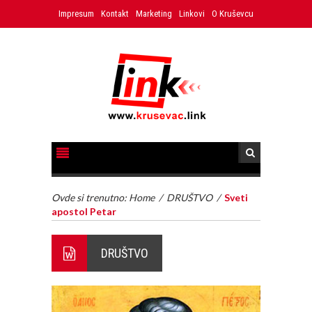
Impresum
Kontakt
Marketing
Linkovi
O Kruševcu
Ovde si trenutno:
Home
/
DRUŠTVO
/
Sveti
apostol Petar
DRUŠTVO