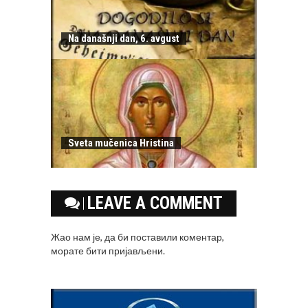
Na današnji dan, 6. avgust
Sveta mučenica Hristina
LEAVE A COMMENT
Жао нам је, да би поставили коментар,
морате
бити пријављени
.