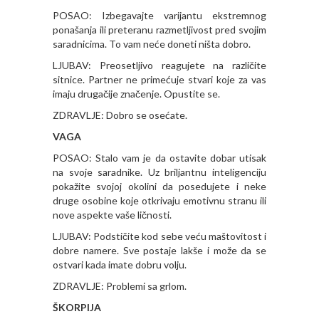
POSAO: Izbegavajte varijantu ekstremnog
ponašanja ili preteranu razmetljivost pred svojim
saradnicima. To vam neće doneti ništa dobro.
LJUBAV: Preosetljivo reagujete na različite
sitnice. Partner ne primećuje stvari koje za vas
imaju drugačije značenje. Opustite se.
ZDRAVLJE: Dobro se osećate.
VAGA
POSAO: Stalo vam je da ostavite dobar utisak
na svoje saradnike. Uz briljantnu inteligenciju
pokažite svojoj okolini da posedujete i neke
druge osobine koje otkrivaju emotivnu stranu ili
nove aspekte vaše ličnosti.
LJUBAV: Podstičite kod sebe veću maštovitost i
dobre namere. Sve postaje lakše i može da se
ostvari kada imate dobru volju.
ZDRAVLJE: Problemi sa grlom.
ŠKORPIJA