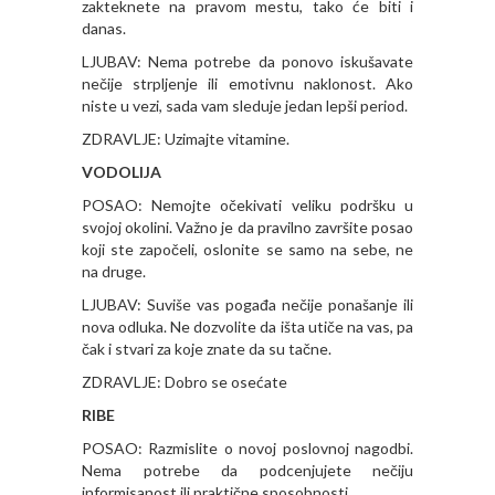
zakteknete na pravom mestu, tako će biti i
danas.
LJUBAV: Nema potrebe da ponovo iskušavate
nečije strpljenje ili emotivnu naklonost. Ako
niste u vezi, sada vam sleduje jedan lepši period.
ZDRAVLJE: Uzimajte vitamine.
VODOLIJA
POSAO: Nemojte očekivati veliku podršku u
svojoj okolini. Važno je da pravilno završite posao
koji ste započeli, oslonite se samo na sebe, ne
na druge.
LJUBAV: Suviše vas pogađa nečije ponašanje ili
nova odluka. Ne dozvolite da išta utiče na vas, pa
čak i stvari za koje znate da su tačne.
ZDRAVLJE: Dobro se osećate
RIBE
POSAO: Razmislite o novoj poslovnoj nagodbi.
Nema potrebe da podcenjujete nečiju
informisanost ili praktične sposobnosti.