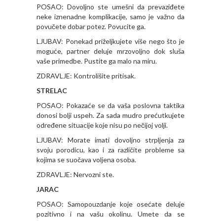
POSAO: Dovoljno ste umešni da prevaziđete
neke iznenadne komplikacije, samo je važno da
povučete dobar potez. Povucite ga.
LJUBAV: Ponekad priželjkujete više nego što je
moguće, partner deluje mrzovoljno dok sluša
vaše primedbe. Pustite ga malo na miru.
ZDRAVLJE: Kontrolišite pritisak.
STRELAC
POSAO: Pokazaće se da vaša poslovna taktika
donosi bolji uspeh. Za sada mudro prećutkujete
određene situacije koje nisu po nečijoj volji.
LJUBAV: Morate imati dovoljno strpljenja za
svoju porodicu, kao i za različite probleme sa
kojima se suočava voljena osoba.
ZDRAVLJE: Nervozni ste.
JARAC
POSAO: Samopouzdanje koje osećate deluje
pozitivno i na vašu okolinu. Umete da se