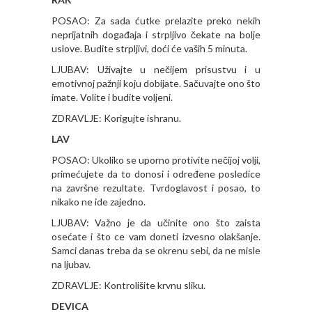
POSAO: Za sada ćutke prelazite preko nekih
neprijatnih događaja i strpljivo čekate na bolje
uslove. Budite strpljivi, doći će vaših 5 minuta.
LJUBAV: Uživajte u nečijem prisustvu i u
emotivnoj pažnji koju dobijate. Sačuvajte ono što
imate. Volite i budite voljeni.
ZDRAVLJE: Korigujte ishranu.
LAV
POSAO: Ukoliko se uporno protivite nečijoj volji,
primećujete da to donosi i određene posledice
na završne rezultate. Tvrdoglavost i posao, to
nikako ne ide zajedno.
LJUBAV: Važno je da učinite ono što zaista
osećate i što ce vam doneti izvesno olakšanje.
Samci danas treba da se okrenu sebi, da ne misle
na ljubav.
ZDRAVLJE: Kontrolišite krvnu sliku.
DEVICA