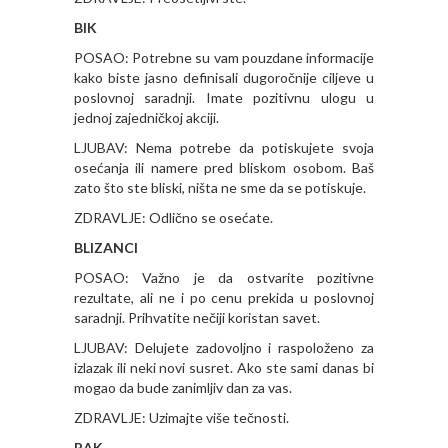
BIK
POSAO: Potrebne su vam pouzdane informacije
kako biste jasno definisali dugoročnije ciljeve u
poslovnoj saradnji. Imate pozitivnu ulogu u
jednoj zajedničkoj akciji.
LJUBAV: Nema potrebe da potiskujete svoja
osećanja ili namere pred bliskom osobom. Baš
zato što ste bliski, ništa ne sme da se potiskuje.
ZDRAVLJE: Odlično se osećate.
BLIZANCI
POSAO: Važno je da ostvarite pozitivne
rezultate, ali ne i po cenu prekida u poslovnoj
saradnji. Prihvatite nečiji koristan savet.
LJUBAV: Delujete zadovoljno i raspoloženo za
izlazak ili neki novi susret. Ako ste sami danas bi
mogao da bude zanimljiv dan za vas.
ZDRAVLJE: Uzimajte više tečnosti.
RAK