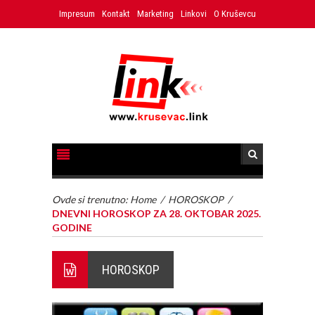
Impresum
Kontakt
Marketing
Linkovi
O Kruševcu
Ovde si trenutno:
Home
/
HOROSKOP
/
DNEVNI HOROSKOP ZA 28. OKTOBAR 2025.
GODINE
HOROSKOP