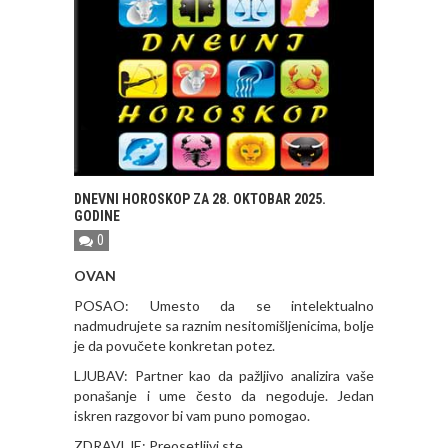
DNEVNI HOROSKOP ZA 28. OKTOBAR 2025.
GODINE
0
OVAN
POSAO: Umesto da se intelektualno
nadmudrujete sa raznim nesitomišljenicima, bolje
je da povučete konkretan potez.
LJUBAV: Partner kao da pažljivo analizira vaše
ponašanje i ume često da negoduje. Jedan
iskren razgovor bi vam puno pomogao.
ZDRAVLJE: Preosetljivi ste.