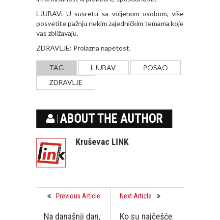
LJUBAV: U susretu sa voljenom osobom, više
posvetite pažnju nekim zajedničkim temama koje
vas zbližavaju.
ZDRAVLJE: Prolazna napetost.
TAG
LJUBAV
POSAO
ZDRAVLJE
ABOUT THE AUTHOR
Kruševac LINK
Previous Article
Next Article
Na današnji dan,
Ko su najčešće