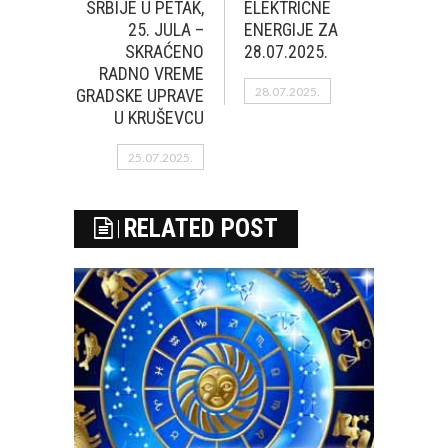
SRBIJE U PETAK,
ELEKTRIČNE
25. JULA –
ENERGIJE ZA
SKRAĆENO
28.07.2025.
RADNO VREME
28.07.2025.
GRADSKE UPRAVE
U KRUŠEVCU
25.07.2025.
RELATED POST