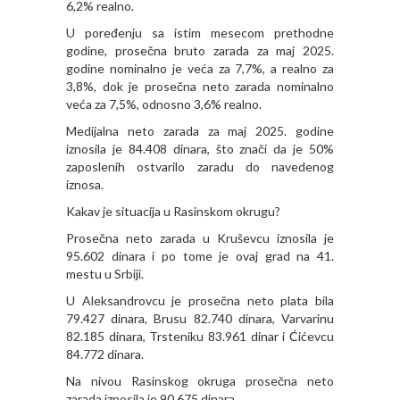
6,2% realno.
U poređenju sa istim mesecom prethodne
godine, prosečna bruto zarada za maj 2025.
godine nominalno je veća za 7,7%, a realno za
3,8%, dok je prosečna neto zarada nominalno
veća za 7,5%, odnosno 3,6% realno.
Medijalna neto zarada za maj 2025. godine
iznosila je 84.408 dinara, što znači da je 50%
zaposlenih ostvarilo zaradu do navedenog
iznosa.
Kakav je situacija u Rasinskom okrugu?
Prosečna neto zarada u Kruševcu iznosila je
95.602 dinara i po tome je ovaj grad na 41.
mestu u Srbiji.
U Aleksandrovcu je prosečna neto plata bila
79.427 dinara, Brusu 82.740 dinara, Varvarinu
82.185 dinara, Trsteniku 83.961 dinar i Ćićevcu
84.772 dinara.
Na nivou Rasinskog okruga prosečna neto
zarada iznosila je 90.675 dinara.