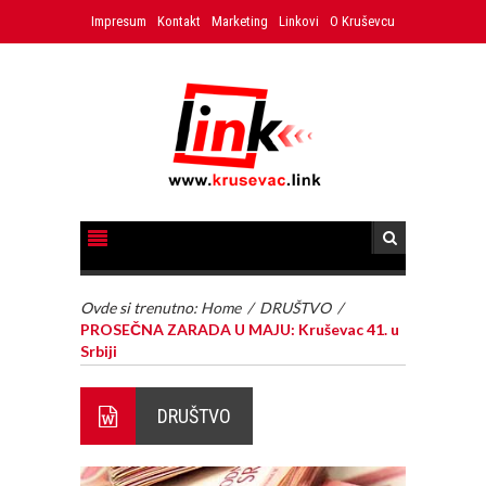
Impresum
Kontakt
Marketing
Linkovi
O Kruševcu
Ovde si trenutno:
Home
/
DRUŠTVO
/
PROSEČNA ZARADA U MAJU: Kruševac 41. u
Srbiji
DRUŠTVO