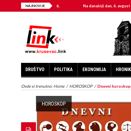
NAJNOVIJE
Na današnji dan, 6. avgust
DRUŠTVO
POLITIKA
EKONOMIJA
HRONI
Ovde si trenutno:
Home
/
HOROSKOP
/
Dnevni horoskop z
HOROSKOP