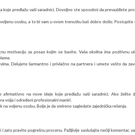
 koje predlažu vaši saradnici. Dovoljno ste sposobni da prevaziđete pr
 voljenu osobu, a to bi vam u ovom trenutku baš dobro došlo. Postupite
u motivaciju za posao kojim se bavite. Vaša okolina ima pozitivnu u
bleme.
ima. Delujete šarmantno i privlačno na partnera i umete vešto da za
afirmativno na nove ideje koje predlažu vaši saradnici. Ako želite 
 volja i određeni profesionalni maniri.
ak na voljenu osobu. Bolje je da smireno sagledate zajednička rešenja.
i zato pravite pogrešnu procenu. Pažljivije saslušajte nečiji komentar, va