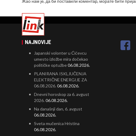
Жао нам је, да би поставили коментар, морате
бити приј
NAJNOVIJE
Japanski volonter u Ćićevcu
umesto izložbe mira dočekao
političke optužbe
06.08.2026.
PLANIRANA ISKLJUČENJA
ELEKTRIČNE ENERGIJE ZA
06.08.2026.
06.08.2026.
Dnevni horoskop za 6. avgust
2026.
06.08.2026.
Na današnji dan, 6. avgust
06.08.2026.
Sveta mučenica Hristina
06.08.2026.