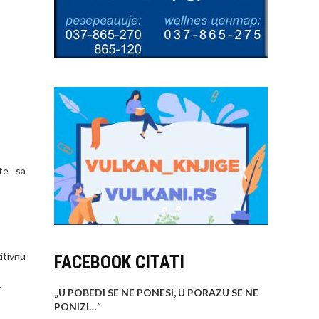
te sa
itivnu
FACEBOOK CITATI
.
„U POBEDI SE NE PONESI, U PORAZU SE NE
PONIZI…
“