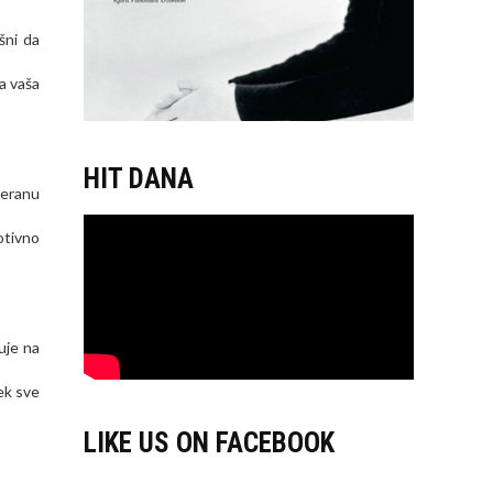
šni da
a vaša
HIT DANA
teranu
otivno
uje na
ek sve
LIKE US ON FACEBOOK