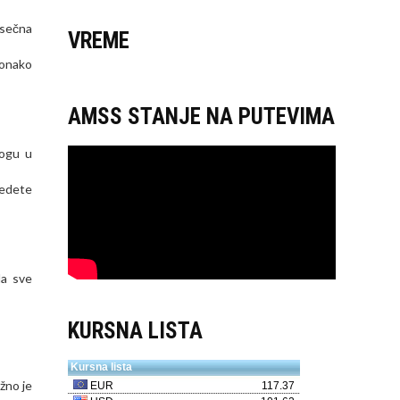
osečna
VREME
 onako
AMSS STANJE NA PUTEVIMA
logu u
vedete
da sve
KURSNA LISTA
žno je