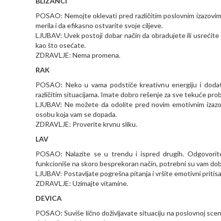
BLIZANCI
POSAO: Nemojte oklevati pred različitim poslovnim izazovima
merila i da efikasno ostvarite svoje ciljeve.
LJUBAV: Uvek postoji dobar način da obradujete ili usrećite
kao što osećate.
ZDRAVLJE: Nema promena.
RAK
POSAO: Neko u vama podstiče kreativnu energiju i dodatn
različitim situacijama. Imate dobro rešenje za sve tekuće pro
LJUBAV: Ne možete da odolite pred novim emotivnim izazov
osobu koja vam se dopada.
ZDRAVLJE: Proverite krvnu sliku.
LAV
POSAO: Nalazite se u trendu i ispred drugih. Odgovorite 
funkcioniše na skoro besprekoran način, potrebni su vam dobra
LJUBAV: Postavljate pogrešna pitanja i vršite emotivni pritis
ZDRAVLJE: Uzimajte vitamine.
DEVICA
POSAO: Suviše lično doživljavate situaciju na poslovnoj sceni 