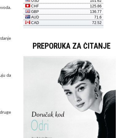
ovoda.
zdanje
PREPORUKA ZA ČITANJE
uju da
 druge