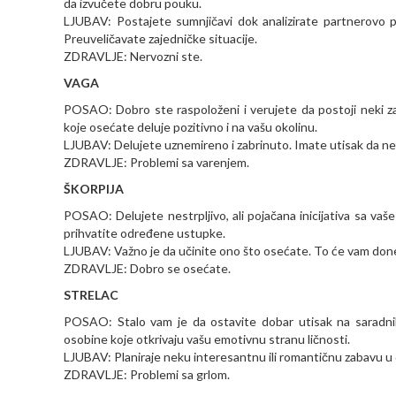
da izvučete dobru pouku.
LJUBAV: Postajete sumnjičavi dok analizirate partnerovo 
Preuveličavate zajedničke situacije.
ZDRAVLJE: Nervozni ste.
VAGA
POSAO: Dobro ste raspoloženi i verujete da postoji neki z
koje osećate deluje pozitivno i na vašu okolinu.
LJUBAV: Delujete uznemireno i zabrinuto. Imate utisak da ne
ZDRAVLJE: Problemi sa varenjem.
ŠKORPIJA
POSAO: Delujete nestrpljivo, ali pojačana inicijativa sa vaš
prihvatite određene ustupke.
LJUBAV: Važno je da učinite ono što osećate. To će vam donet
ZDRAVLJE: Dobro se osećate.
STRELAC
POSAO: Stalo vam je da ostavite dobar utisak na saradnike.
osobine koje otkrivaju vašu emotivnu stranu ličnosti.
LJUBAV: Planiraje neku interesantnu ili romantičnu zabavu u 
ZDRAVLJE: Problemi sa grlom.