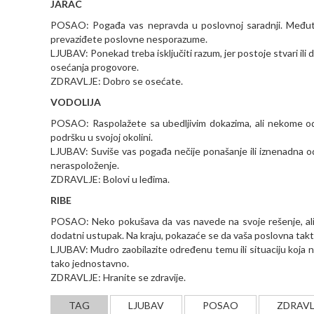
JARAC
POSAO: Pogađa vas nepravda u poslovnoj saradnji. Međutim
prevaziđete poslovne nesporazume.
LJUBAV: Ponekad treba isključiti razum, jer postoje stvari ili
osećanja progovore.
ZDRAVLJE: Dobro se osećate.
VODOLIJA
POSAO: Raspolažete sa ubedljivim dokazima, ali nekome od s
podršku u svojoj okolini.
LJUBAV: Suviše vas pogađa nečije ponašanje ili iznenadna o
neraspoloženje.
ZDRAVLJE: Bolovi u leđima.
RIBE
POSAO: Neko pokušava da vas navede na svoje rešenje, ali v
dodatni ustupak. Na kraju, pokazaće se da vaša poslovna taktik
LJUBAV: Mudro zaobilazite određenu temu ili situaciju koja ni
tako jednostavno.
ZDRAVLJE: Hranite se zdravije.
TAG
LJUBAV
POSAO
ZDRAVL