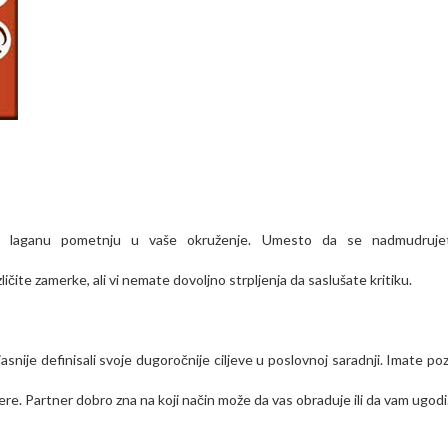
e laganu pometnju u vaše okruženje. Umesto da se nadmudruje
ičite zamerke, ali vi nemate dovoljno strpljenja da saslušate kritiku.
ije definisali svoje dugoročnije ciljeve u poslovnoj saradnji. Imate poz
e. Partner dobro zna na koji način može da vas obraduje ili da vam ugodi