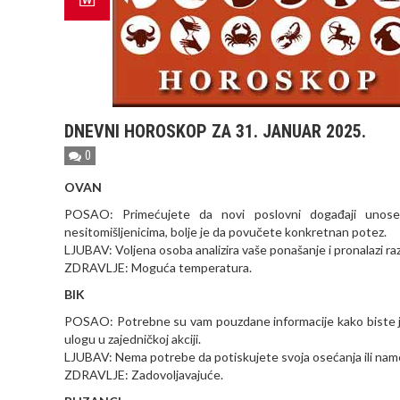
DNEVNI HOROSKOP ZA 31. JANUAR 2025.
0
OVAN
POSAO: Primećujete da novi poslovni događaji unos
nesitomišljenicima, bolje je da povučete konkretnan potez.
LJUBAV: Voljena osoba analizira vaše ponašanje i pronalazi razl
ZDRAVLJE: Moguća temperatura.
BIK
POSAO: Potrebne su vam pouzdane informacije kako biste jasn
ulogu u zajedničkoj akciji.
LJUBAV: Nema potrebe da potiskujete svoja osećanja ili namer
ZDRAVLJE: Zadovoljavajuće.