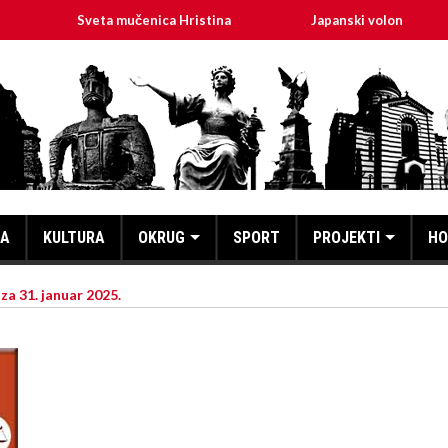
Sveta mučenica Hristina
Japanski volonter u Ćićevcu ume
KA
KULTURA
OKRUG
SPORT
PROJEKTI
HO
a 31. januar 2025.