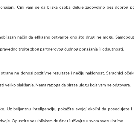
ponašanj. Čini vam se da bliska osoba deluje zadovoljno bez dobrog p
aobilazan način da efikasno ostvarite ono što drugi ne mogu. Samopou
pravedno trpite zbog partnerovog čudnog ponašanja ili odsutnosti.
e strane ne donosi pozitivne rezultate i nečiju naklonost. Saradnici oček
i veliko olakšanje. Nema razloga da birate ulogu koja vam ne odgovara.
 Uz briljantnu inteligenciju, pokažite svojoj okolini da posedujete i
dvoje. Opustite se u bliskom društvu i uživajte u svom svetu intime.