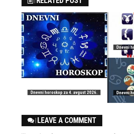
RELATED POST
Dnevni ho
Dnevni horoskop za 4. avgust 2026.
Dnevni ho
LEAVE A COMMENT