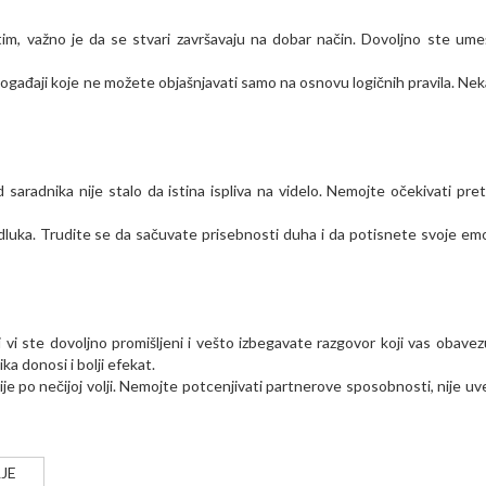
, važno je da se stvari završavaju na dobar način. Dovoljno ste ume
 događaji koje ne možete objašnjavati samo na osnovu logičnih pravila. Nek
aradnika nije stalo da istina ispliva na videlo. Nemojte očekivati pre
dluka. Trudite se da sačuvate prisebnosti duha i da potisnete svoje em
i ste dovoljno promišljeni i vešto izbegavate razgovor koji vas obavez
a donosi i bolji efekat.
je po nečijoj volji. Nemojte potcenjivati partnerove sposobnosti, nije uv
JE