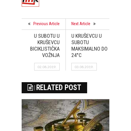
Previous Article
Next Article
U SUBOTU U
U KRUŠEVCU U
KRUŠEVCU
SUBOTU
BICIKLISTIČKA
MAKSIMALNO DO
VOŽNJA
24°C
02.08.2019.
03.08.2019.
RELATED POST