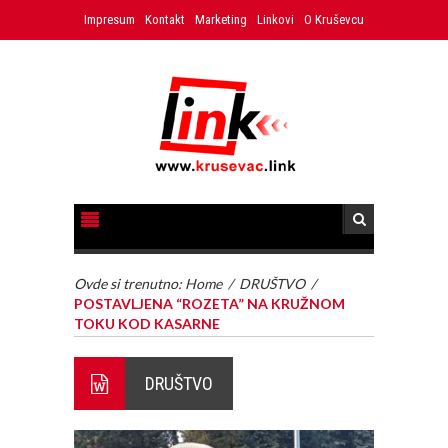
Impresum
Kontakt
Marketing
Linkovi
O Kruševcu
Ovde si trenutno:
Home
/
DRUŠTVO
/
POSTAVLJENA “ROZETA” NA KRUŽNOM
TOKU KOD KASARNE
DRUŠTVO