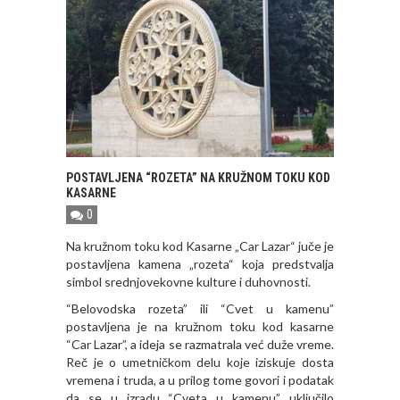
POSTAVLJENA “ROZETA” NA KRUŽNOM TOKU KOD
KASARNE
0
Na kružnom toku kod Kasarne „Car Lazar“ juče je
postavljena kamena „rozeta“ koja predstvalja
simbol srednjovekovne kulture i duhovnosti.
“Belovodska rozeta” ili “Cvet u kamenu”
postavljena je na kružnom toku kod kasarne
“Car Lazar”, a ideja se razmatrala već duže vreme.
Reč je o umetničkom delu koje iziskuje dosta
vremena i truda, a u prilog tome govori i podatak
da se u izradu “Cveta u kamenu” uključilo