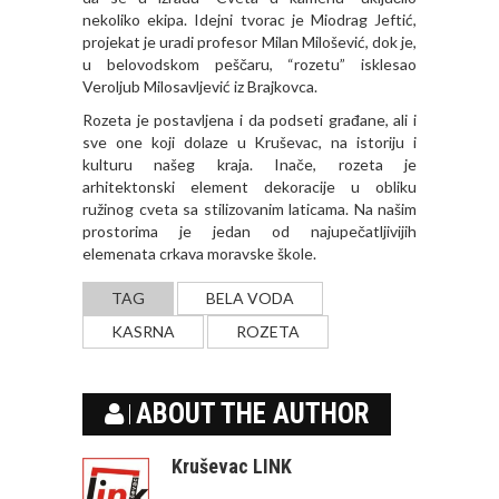
nekoliko ekipa. Idejni tvorac je Miodrag Jeftić,
projekat je uradi profesor Milan Milošević, dok je,
u belovodskom peščaru, “rozetu” isklesao
Veroljub Milosavljević iz Brajkovca.
Rozeta je postavljena i da podseti građane, ali i
sve one koji dolaze u Kruševac, na istoriju i
kulturu našeg kraja. Inače, rozeta je
arhitektonski element dekoracije u obliku
ružinog cveta sa stilizovanim laticama. Na našim
prostorima je jedan od najupečatljivijih
elemenata crkava moravske škole.
TAG
BELA VODA
KASRNA
ROZETA
ABOUT THE AUTHOR
Kruševac LINK