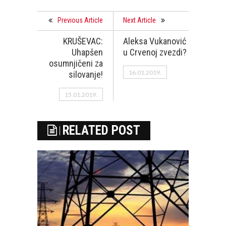
Previous Article
Next Article
KRUŠEVAC:
Aleksa Vukanović
Uhapšen
u Crvenoj zvezdi?
osumnjičeni za
16.01.2019.
silovanje!
15.01.2019.
RELATED POST