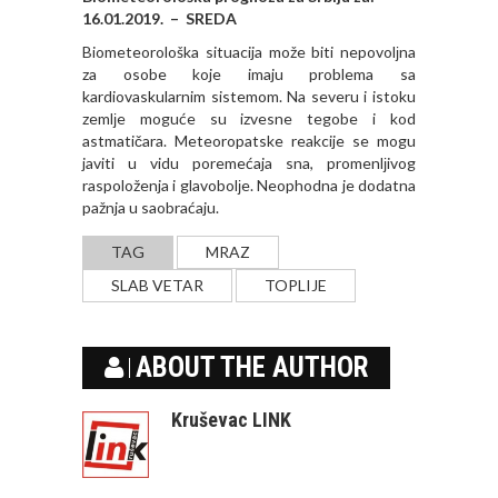
16.01.2019. – SREDA
Biometeorološka situacija može biti nepovolјna
za osobe koje imaju problema sa
kardiovaskularnim sistemom. Na severu i istoku
zemlјe moguće su izvesne tegobe i kod
astmatičara. Meteoropatske reakcije se mogu
javiti u vidu poremećaja sna, promenlјivog
raspoloženja i glavobolјe. Neophodna je dodatna
pažnja u saobraćaju.
TAG
MRAZ
SLAB VETAR
TOPLIJE
ABOUT THE AUTHOR
Kruševac LINK