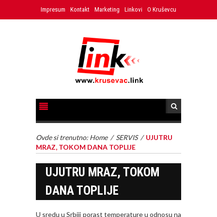
Impresum
Kontakt
Marketing
Linkovi
O Kruševcu
Ovde si trenutno:
Home
/
SERVIS
/
UJUTRU
MRAZ, TOKOM DANA TOPLIJE
UJUTRU MRAZ, TOKOM
DANA TOPLIJE
U sredu u Srbiji porast temperature u odnosu na