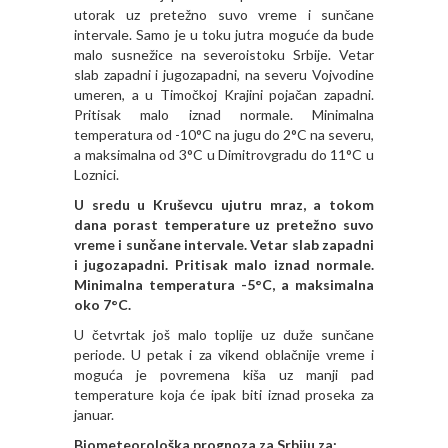
utorak uz pretežno suvo vreme i sunčane
intervale. Samo je u toku jutra moguće da bude
malo susnežice na severoistoku Srbije. Vetar
slab zapadni i jugozapadni, na severu Vojvodine
umeren, a u Timočkoj Krajini pojačan zapadni.
Pritisak malo iznad normale. Minimalna
temperatura od -10°C na jugu do 2°C na severu,
a maksimalna od 3°C u Dimitrovgradu do 11°C u
Loznici.
U sredu u Kruševcu ujutru mraz, a tokom
dana porast temperature uz pretežno suvo
vreme i sunčane intervale. Vetar slab zapadni
i jugozapadni. Pritisak malo iznad normale.
Minimalna temperatura -5°C, a maksimalna
oko 7°C
.
U četvrtak još malo toplije uz duže sunčane
periode. U petak i za vikend oblačnije vreme i
moguća je povremena kiša uz manji pad
temperature koja će ipak biti iznad proseka za
januar.
Biometeorološka prognoza za Srbiju za: