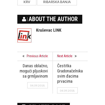
KRV
RIBARSKA BANJA
ABOUT THE AUTHOR
Kruševac LINK
Previous Article
Next Article
Danas oblačno,
Čestitka
mogući pljuskovi
Gradonačelnika
sa grmljavinom
svim đacima
prvacima
04.09.2018.
04.09.2018.