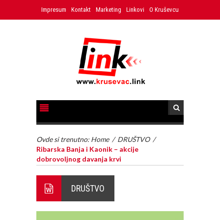
Impresum
Kontakt
Marketing
Linkovi
O Kruševcu
Ovde si trenutno:
Home
/
DRUŠTVO
/
Ribarska Banja i Kaonik – akcije
dobrovoljnog davanja krvi
DRUŠTVO